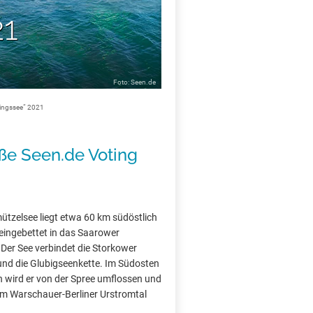
21
Foto: Seen.de
lingssee“ 2021
oße Seen.de Voting
ützelsee liegt etwa 60 km südöstlich
 eingebettet in das Saarower
 Der See verbindet die Storkower
und die Glubigseenkette. Im Südosten
 wird er von der Spree umflossen und
om Warschauer-Berliner Urstromtal