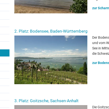
zur Scharm
2. Platz: Bodensee, Baden-Württemberg
Der Bodens
und vom Wa
See in Mit
die Schwei
zur Bodens
3. Platz: Goitzsche, Sachsen-Anhalt
Die Goitzsc