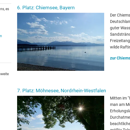
6. Platz: Chiemsee, Bayern
ns, es
Der Chiemse
Deutschlan
guter Wasse
Sandstränd
en
Freizeitan
wilde Rafti
zur Chiems
hweite
7. Platz: Möhnesee, Nordrhein-Westfalen
Mitten im 
man am Mö
Erholungsl
Durchatmen
beachtlich