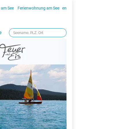
 am See
Ferienwohnung am See
en
e