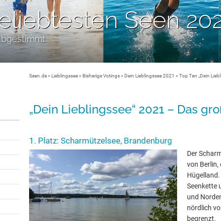
eliebtesten Seen 20
abgestimmt
Seen.de
»
Lieblingssee
»
Bisherige Votings
»
Dein Lieblingssee 2021
» Top Ten „Dein Lieb
„Dein Lieblingssee“ 2021 – Das gr
1. Platz: Scharmützelsee, Brandenburg
Der Scharm
von Berlin,
Hügelland.
Seenkette 
und Norden
nördlich v
begrenzt.