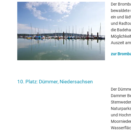
Der Bromba
bewaldete 
ein und lä
und Radtou
die Badehal
Möglichkei
Auszeit am
zur Bromb
10. Platz: Dümmer, Niedersachsen
Der Dümmer
Dammer Be
Stemweder 
Naturparks
und Hochmo
Moornieder
Wasserfläc