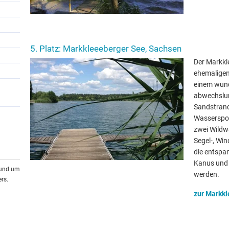
5. Platz: Markkleeeberger See, Sachsen
Der Markkl
ehemaligen
einem wun
abwechslu
Sandstrand
Wasserspor
zwei Wildw
Segel-, Wi
die entspa
Kanus und 
rund um
werden.
rs.
zur Markkl