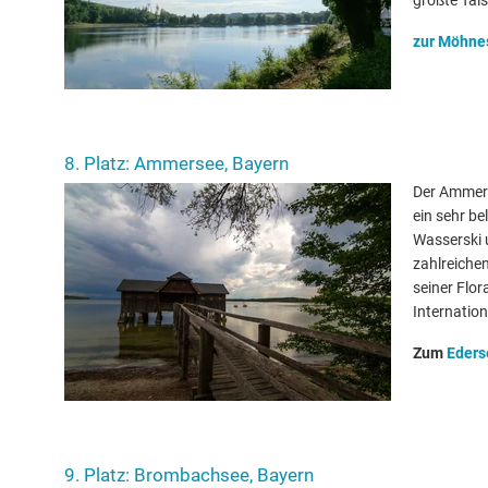
größte Tal
zur Möhne
8. Platz: Ammersee, Bayern
Der Ammers
ein sehr be
Wasserski 
zahlreichen
seiner Flo
Internatio
Zum
Eders
9. Platz: Brombachsee, Bayern