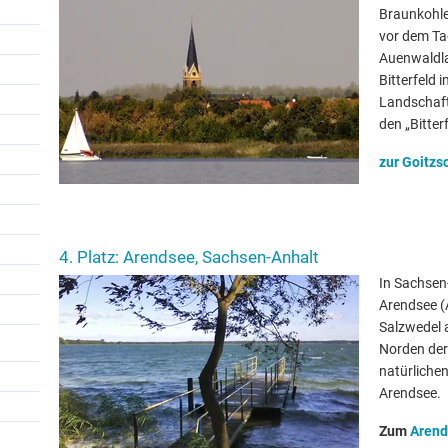
Braunkohl
vor dem T
Auenwaldlan
Bitterfeld 
Landschaft
den „Bitter
zur Goitzs
4. Platz: Arendsee, Sachsen-Anhalt
In Sachsen-
Arendsee (
Salzwedel a
Norden der
natürliche
Arendsee.
Zum
Aren