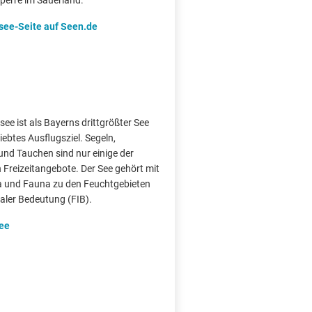
sperre im Sauerland.
see-Seite auf Seen.de
ee ist als Bayerns drittgrößter See
liebtes Ausflugsziel. Segeln,
und Tauchen sind nur einige der
 Freizeitangebote. Der See gehört mit
ra und Fauna zu den Feuchtgebieten
naler Bedeutung (FIB).
ee