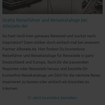
Seen in Europa
Glamping
Österreich
Schweiz
Gratis Reiseführer und Reisekataloge bei
Alleziele.de!
Frankreich
Niederlande
Du hast noch kein genaues Reiseziel und suchst nach
Schweden
Inspiration? Dann stöber doch einfach mal bei unserem
Partner Alleziele.de. Hier findest Du kostenlose
Norwegen
Reiseführer und Reisekataloge für Reiseziele in ganz
alle Länder…
Deutschland und Europa. Such Dir die passenden
Regionen oder Reiseziele heraus und bestelle Dir
kostenfrei Reisekataloge, um Dich für die nächste Reise
inspirieren zu lassen oder einfach ein bisschen zu
träumen.
Jetzt kostenlos bestellen