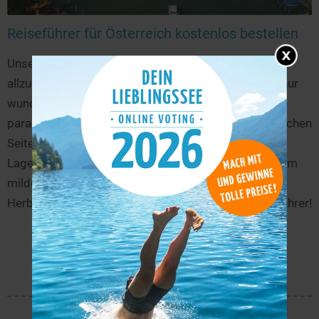
Reiseführer für Österreich kostenlos bestellen
Unser Nachbar im Süden ist ein Urlaubsparadies, das
allzu häufig übersehen wird. Dabei wartet hier nicht nur
wunderschöne Natur, sondern auch eine Vielzahl
paradiesischer Seen. Die Kärntner Seen auf der südlichen
Seite der Alpen profitieren beispielsweise durch ihre
Lage von einem besonders langen Sommer und einem
milden Herbst. Ideal für einen Abstecher in den
Herbstferien! Entdecke Österreich in diesem Reiseführer!
Jetzt kostenlos bestellen
Mehr