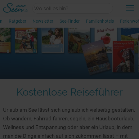
en
Ratgeber
Newsletter
See-Finder
Familienhotels
Ferienwo
+
Wasserwelten
Neueste Themen
+
Urlaub
Kategorie Übersicht
Aktiv & Sport
Urlaubsangebote
Erlebnisse am Wasser
Kostenlose Reiseführer
+
Unterkünfte
Aktuelle Angebote
Die perfekte Auszeit
Top-Reiseziele
Magische Orte
Urlaub am See lässt sich unglaublich vielseitig gestalten.
Unterkünfte am Wasser
Ob wandern, Fahrrad fahren, segeln, ein Hausbooturlaub,
Familienurlaub
Draußen aktiv
+
Wellness und Entspannung oder aber ein Urlaub, in dem
Finde deinen See
Unterkünfte am See
Hausboot-Urlaub
Wandern am See
man die Dinge einfach auf sich zukommen lässt – mit