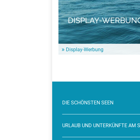
Eigenschaften von Deinem Hotel oder Deiner H
Kette unter Beweis zu stellen.
Display-Werbung
Egal, was der Anlass ist: Manchmal kann es he
viele Menschen gleichzeitig zu erreichen. Mit 
Banner auf Seen.de hast Du viele tausend Kon
sicher – jetzt muss nur noch...
DIE SCHÖNSTEN SEEN
URLAUB UND UNTERKÜNFTE AM 