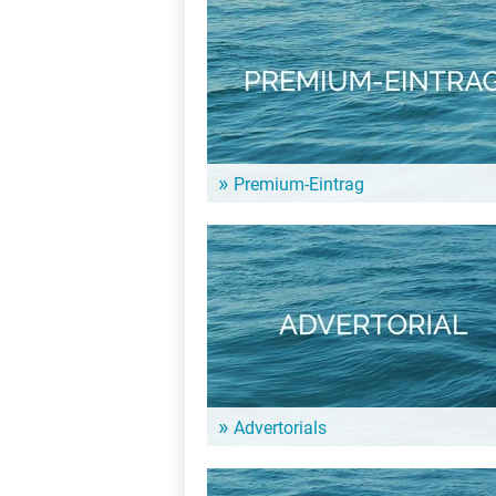
Premium-Eintrag
Viele Millionen Menschen informieren sich auf
unserer Seite zu Urlaubsangeboten sowohl in
Deutschland als auch in unseren EU-
Nachbarländern. Soll Dein Hotel da etwa fehle
Advertorials
Ein Advertorial auf Seen.de ist die ideale
Möglichkeit, um besondere Leistungen oder