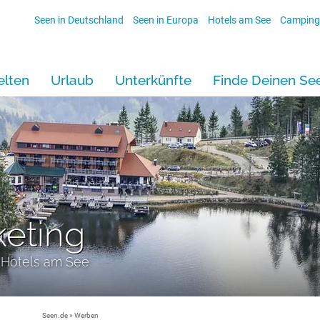
Seen in Deutschland
Seen in Europa
Hotels am See
Camping
lten
Urlaub
Unterkünfte
Finde Deinen Se
keting
 Hotels am See
Seen.de
» Werben