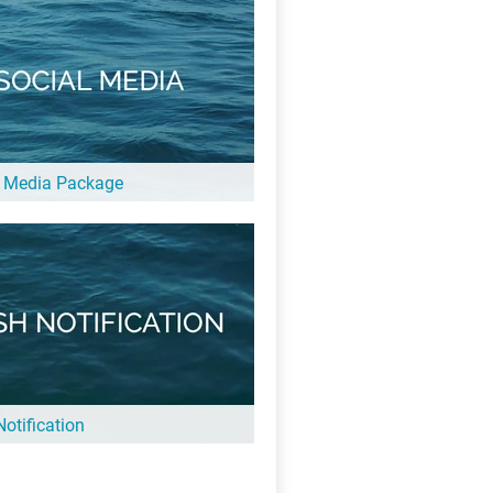
l Media Package
 mit Dir konzipieren wir Maßnahmen,
tel in einer relevanten Zielgruppe
zu machen. Zum Beispiel durch ein
l oder ein Quiz.
X
otification
sh Notification von Seen.de erreichst Du
000 Menschen mit Deinem Angebot. Eine