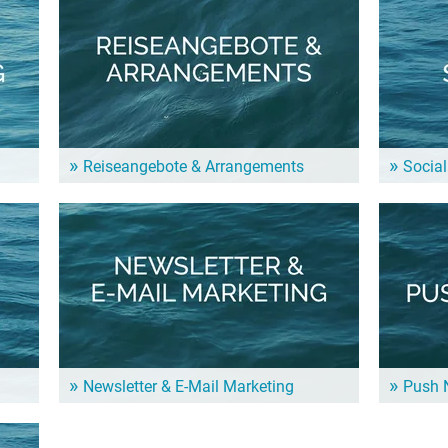
Reiseangebote & Arrangements
Socia
Dein Hotel hat mehr als nur „einfache“
Gemeinsam
Übernachtungen? Perfekt, denn auch wir können
um Dein Ho
mehr! Im Bereich Urlaub am Wasser kannst Du vom
bekannter 
n?
All-Inclusive-Paket über ein...
Gewinnspie
Newsletter & E-Mail Marketing
Push N
Im Seen.de Newsletter stellen wir den „See des
Mit der Pu
Monats“ vor und präsentieren Ratgeber-Themen zu
über 100.