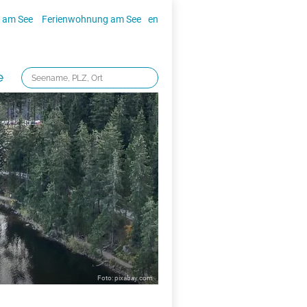
 am See
Ferienwohnung am See
en
e
Foto: pixabay.com