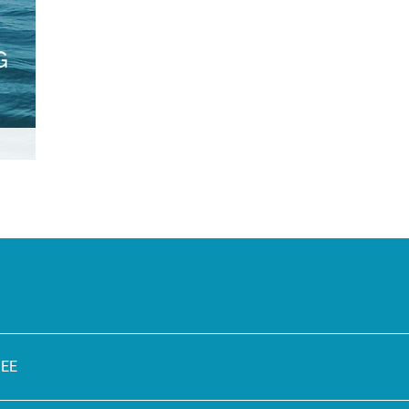
otel-
spannenden Inhalten wie SUP-Boarding, Kitesurfen
Push Notifi
oder Tauchen an deutschen Seen.
sich für un
lfen,
einem
takte
SEE