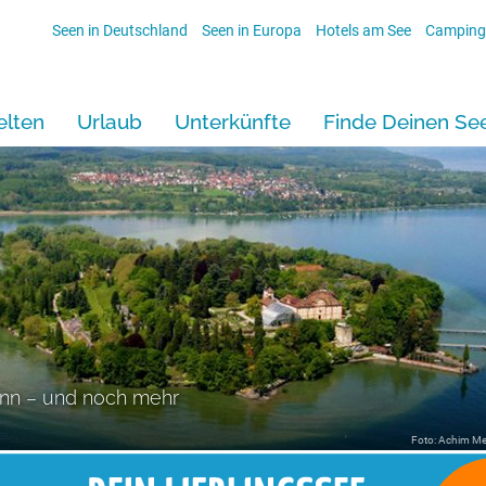
Seen in Deutschland
Seen in Europa
Hotels am See
Camping
lten
Urlaub
Unterkünfte
Finde Deinen Se
ann – und noch mehr
Foto: Achim Me