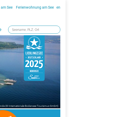
 am See
Ferienwohnung am See
en
e
nde (© Internationale Bodensee Tourismus GmbH)