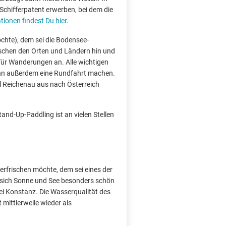
chifferpatent erwerben, bei dem die
ionen findest Du hier
.
öchte), dem sei die Bodensee-
ischen den Orten und Ländern hin und
 für Wanderungen an. Alle wichtigen
kann außerdem eine Rundfahrt machen.
sel Reichenau aus nach Österreich
nd-Up-Paddling ist an vielen Stellen
erfrischen möchte, dem sei eines der
 sich Sonne und See besonders schön
ei Konstanz. Die Wasserqualität des
 mittlerweile wieder als