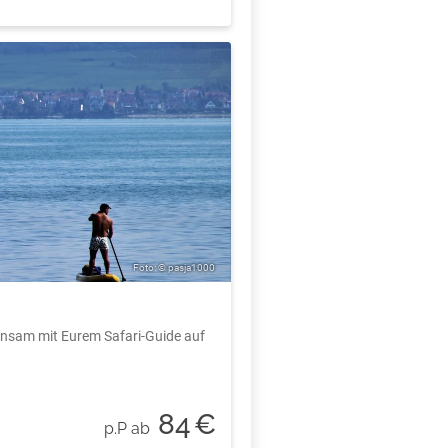
Foto: © pasja1000
insam mit Eurem Safari-Guide auf
84
€
p.P ab