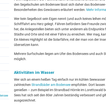
den Segelschulen am Bodensee lässt sich daher das Bodensee-S
Besonderheiten des Gewässers erläutert werden.
Mehr Informat
Wer kein Segelboot sein Eigen nennt (und auch keines leihen m
Schifffahrt ans Herz gelegt. Fähren befördern See-Freunde zw
her, die Anlegestellen bieten sich unter anderem als Endpunkte
Städte und Orte sind mit einer Fähre zu erreichen. Wer mag, 
Ein kleines Highlight ist die Solarfähre, mit der man von der In
übersetzen kann.
Mehrere Surfschulen liegen am Ufer des Bodensees und auch Sta
möglich.
Aktivitäten im Wasser
Wer sich an einem heißen Tag einfach nur im kühlen Seewasser 
zahlreichen
Strandbäder am Bodensee
empfohlen. Dort lassen
genießen – zum Beispiel im Strandbad Hörnle im Lorettowald b
Sees hat sich seit den 80er Jahren beständig verbessert und gilt
densee
ausgezeichnet.