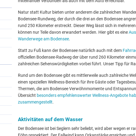
miteinander verbunden als auch mit dem Auto erreichbar.
Natur statt Kultur bieten unter anderem die zahlreichen Wand
Bodensee-Rundweg, der durch die drei an den Bodensee angren
rund 250 Kilometer erstreckt. Dieser Weg lässt sich in mehrere
können nur Teile davon erwandert werden. Hier gibt es eine
Aus
Wanderwege am Bodensee
.
Statt zu Fuß kann der Bodensee natürlich auch mit dem
Fahrra
offiziellen Bodensee-Radweg der über rund 260 Kilometer ein
zahlreichen Sehenswürdigkeiten vorbei führt. Unser Tipp für Ra
Rund um den Bodensee gibt es mittlerweile auch zahlreiche Well
einen speziellen Wellness-Bereich für ihre Gäste oder Tagesbes
Thermen, die am Bodensee Verwöhnmomente und Entspannung 
Übersicht
besonders empfehlenswerter Wellness-Angebote habe
zusammengestellt
.
Aktivitäten auf dem Wasser
Der Bodensee ist bei Seglern sehr beliebt, wird aber wegen e
Föhn respektiert. Der Fallwind kann Orkanstärke erreichen und