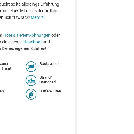
taucht sollte allerdings Erfahrung
ung eines Mitglieds der örtlichen
en Schiffswrack!
Mehr zu
er
Hotels
,
Ferienwohnungen
oder
h ein eigenes
Hausboot
und
X
 Deines eigenen Schiffes!
sonen-
Bootsverleih
fffahrt
f
Strand/
Standbad
en
Surfen/Kiten