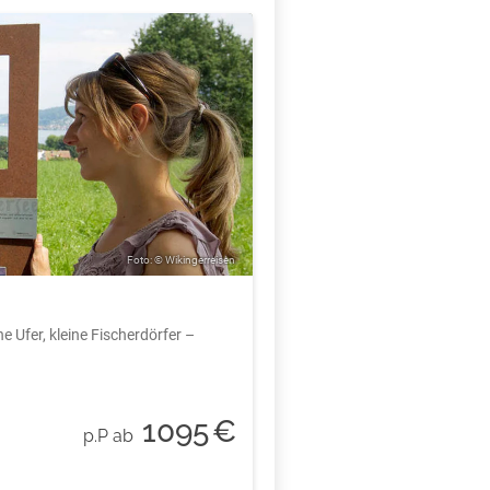
Foto: © Wikingerreisen
 Ufer, kleine Fischerdörfer –
1095
€
p.P ab