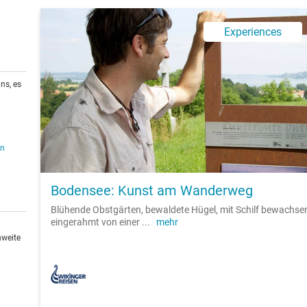
Experiences
ns, es
en
Bodensee: Kunst am Wanderweg
Blühende Obstgärten, bewaldete Hügel, mit Schilf bewachsene
eingerahmt von einer
...
mehr
hweite