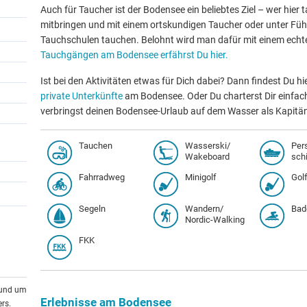
Auch für Taucher ist der Bodensee ein beliebtes Ziel – wer hier 
mitbringen und mit einem ortskundigen Taucher oder unter Führ
Tauchschulen tauchen. Belohnt wird man dafür mit einem echt
Tauchgängen am Bodensee erfährst Du hier.
Ist bei den Aktivitäten etwas für Dich dabei? Dann findest Du hi
private Unterkünfte
am Bodensee. Oder Du charterst Dir einfac
verbringst deinen Bodensee-Urlaub auf dem Wasser als Kapitän
Tauchen
Wasserski/
Per
Wakeboard
schi
Fahrradweg
Minigolf
Gol
Segeln
Wandern/
Bad
Nordic-Walking
FKK
rund um
Erlebnisse am Bodensee
rs.