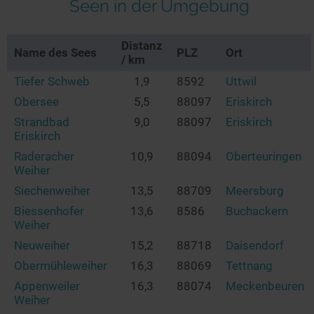
Seen in der Umgebung
Distanz
Name des Sees
PLZ
Ort
/ km
Tiefer Schweb
1,9
8592
Uttwil
Obersee
5,5
88097
Eriskirch
Strandbad
9,0
88097
Eriskirch
Eriskirch
Raderacher
10,9
88094
Oberteuringen
Weiher
Siechenweiher
13,5
88709
Meersburg
Biessenhofer
13,6
8586
Buchackern
Weiher
Neuweiher
15,2
88718
Daisendorf
Obermühleweiher
16,3
88069
Tettnang
Appenweiler
16,3
88074
Meckenbeuren
Weiher