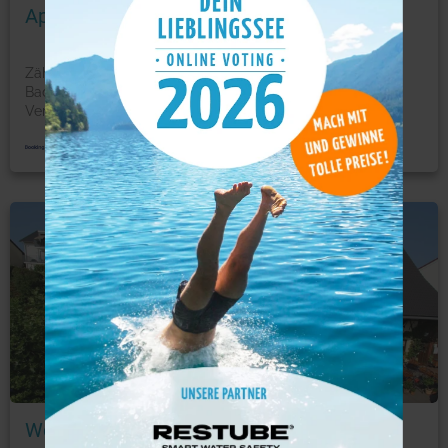
Apartement Veronika
Zählt zu den Bestsellern in Überlingen In Überlingen in
Baden-Württemberg begrüßt Sie das Apartement
Veronika
...
mehr
Ferienwohnung
Foto: © booking.com
Weingut/Besenwirtschaft »Reblandhof«