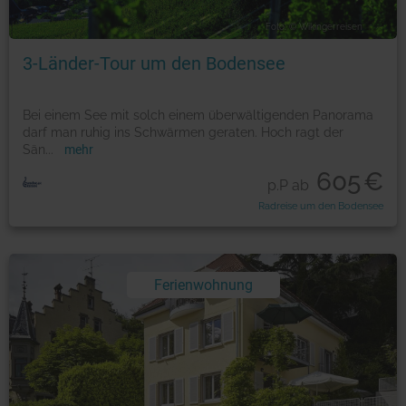
Foto: © Wikingerreisen
3-Länder-Tour um den Bodensee
Bei einem See mit solch einem überwältigenden Panorama
darf man ruhig ins Schwärmen geraten. Hoch ragt der
Sän
...
mehr
605
€
p.P ab
Radreise um den Bodensee
Ferienwohnung