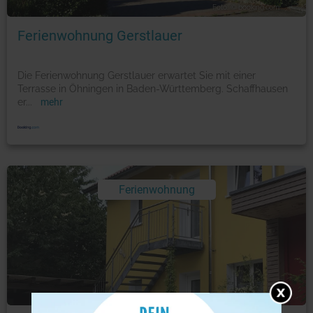
Foto: © booking.com
Ferienwohnung Gerstlauer
Die Ferienwohnung Gerstlauer erwartet Sie mit einer
Terrasse in Öhningen in Baden-Württemberg. Schaffhausen
er
...
mehr
Ferienwohnung
Foto: © booking.com