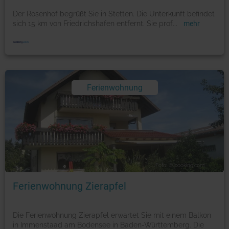
Der Rosenhof begrüßt Sie in Stetten. Die Unterkunft befindet
sich 15 km von Friedrichshafen entfernt. Sie prof
...
mehr
Ferienwohnung
Foto: © booking.com
Ferienwohnung Zierapfel
Die Ferienwohnung Zierapfel erwartet Sie mit einem Balkon
in Immenstaad am Bodensee in Baden-Württemberg. Die