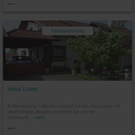
Ferienwohnung
Foto: © booking.com
Haus Loser
In Wasserburg in Bayern erwartet Sie das Haus Loser mit
einem Balkon. Bregenz erreichen Sie von der
Unterkunft
...
mehr