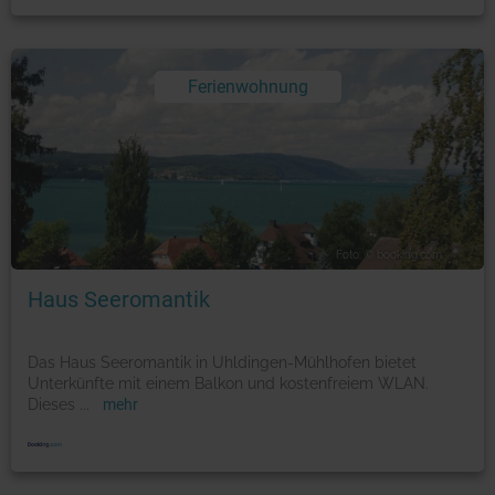
Ferienwohnung
Foto: © booking.com
Haus Seeromantik
Das Haus Seeromantik in Uhldingen-Mühlhofen bietet
Unterkünfte mit einem Balkon und kostenfreiem WLAN.
Dieses
...
mehr