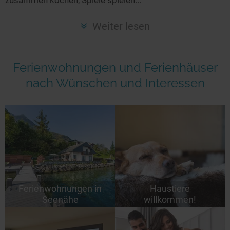
Seen in Europa
Glamping
Österreich
Weiter lesen
Schweiz
Frankreich
Ferienwohnungen und Ferienhäuser
Niederlande
nach Wünschen und Interessen
Schweden
Norwegen
alle Länder…
Ferienwohnungen in
Haustiere
Seenähe
willkommen!