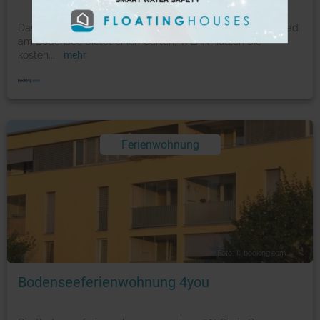
Das Weingut/Besenwirtschaft »Reblandhof« in Immenstaad
am Bodensee bietet einen Garten. WLAN nutzen Sie
kosten
...
mehr
Ferienwohnung
Foto: © booking.com
Bodenseeferienwohnung 4you