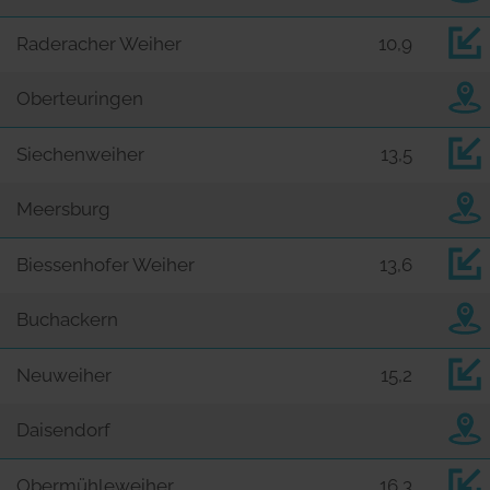
Raderacher Weiher
10,9
Oberteuringen
Siechenweiher
13,5
Meersburg
Biessenhofer Weiher
13,6
Buchackern
Neuweiher
15,2
Daisendorf
Obermühleweiher
16,3