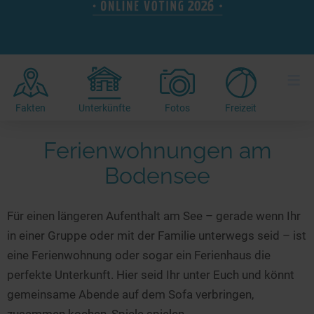
Hotels am See
Urlaub an der Küste
Radtouren am See
Finde Deinen See
Ferienwohnungen
Direkt am Wasser
Stand Up Paddeling
Seen in Deiner Nähe
Hausboote
Unterkünfte
Kitesurfen
≡
Seen in Deutschland
Camping am See
Hotels am See
Kanu- & Kajaktouren
Seen in Europa
Top-Hotels
Ferienwohnungen
Badeseen in Deutschland
Fakten
Unterkünfte
Fotos
Freizeit
Strandbad-Verzeichnis
Top-Hotel Empfehlungen
Hausboote
Genuss pur
Ferienwohnungen am
Überwachte Badestellen
Familienhotels
Camping
Wellness am See
Bodensee
Hunde am See
Bike-Hotels
Aktiv-Urlaub
Gourmet-Urlaub
Unsere See-Highlights
Wellness-Hotels
Kanu- & Kajak-Urlaub
Romantik Hotels
Für einen längeren Aufenthalt am See – gerade wenn Ihr
Deutschlands schönste Seen
Biohotels
Wanderurlaub
in einer Gruppe oder mit der Familie unterwegs seid – ist
Top Seen nach Bundesländern
Ausgefallenes
Bikeurlaub
eine Ferienwohnung oder sogar ein Ferienhaus die
Top Seen nach Regionen
Häuser auf dem Wasser
Auszeit & Wellness
perfekte Unterkunft. Hier seid Ihr unter Euch und könnt
Deutschlands Lieblingsseen
gemeinsame Abende auf dem Sofa verbringen,
Hundefreundliche Unterkünfte
zusammen kochen, Spiele spielen...