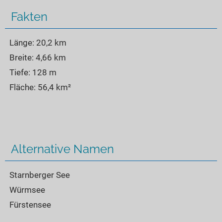
Seen in Europa
Glamping
Fakten
Österreich
Schweiz
Länge: 20,2 km
Frankreich
Breite: 4,66 km
Tiefe: 128 m
Niederlande
Fläche: 56,4 km²
Schweden
Norwegen
alle Länder…
Alternative Namen
Starnberger See
Würmsee
Fürstensee