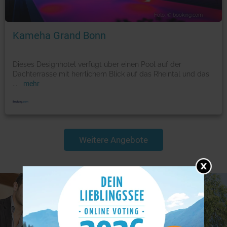
Foto: © booking.com
Kameha Grand Bonn
Dieses Designhotel verfügt über einen Pool auf der
Dachterrasse mit herrlichem Blick auf das Rheintal und das
...
mehr
Weitere Angebote