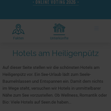
Hotels am See
Urlaub an der Küste
Radtouren am See
Finde Deinen See
Ferienwohnungen
Direkt am Wasser
Stand Up Paddeling
Seen in Deiner Nähe
Hausboote
Unterkünfte
Kitesurfen
≡
Seen in Deutschland
Camping am See
Hotels am See
Kanu- & Kajaktouren
Seen in Europa
Top-Hotels
Ferienwohnungen
Badeseen in Deutschland
Fakten
Unterkünfte
Strandbad-Verzeichnis
Top-Hotel Empfehlungen
Hausboote
Genuss pur
Hotels am Heiligenpütz
Überwachte Badestellen
Familienhotels
Camping
Wellness am See
Hunde am See
Bike-Hotels
Aktiv-Urlaub
Gourmet-Urlaub
Auf dieser Seite stellen wir die schönsten Hotels am
Unsere See-Highlights
Wellness-Hotels
Kanu- & Kajak-Urlaub
Romantik Hotels
Heiligenpütz vor. Ein See-Urlaub lädt zum Seele-
Deutschlands schönste Seen
Biohotels
Wanderurlaub
Baumelnlassen und Entspannen ein. Damit dem nichts
Top Seen nach Bundesländern
Ausgefallenes
Bikeurlaub
im Wege steht, versuchen wir Hotels in unmittelbarer
Nähe zum See vorzustellen. Ob Wellness, Romantik oder
Top Seen nach Regionen
Häuser auf dem Wasser
Auszeit & Wellness
Bio: Viele Hotels auf Seen.de haben...
Deutschlands Lieblingsseen
Hundefreundliche Unterkünfte