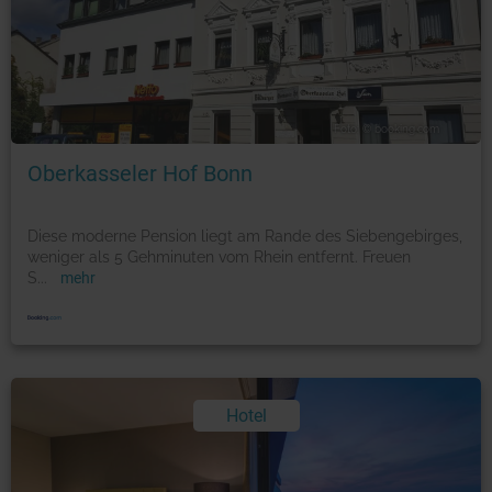
Foto: © booking.com
Oberkasseler Hof Bonn
Diese moderne Pension liegt am Rande des Siebengebirges,
weniger als 5 Gehminuten vom Rhein entfernt. Freuen
S
...
mehr
Hotel