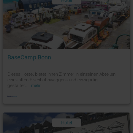
Hotel
Foto: © booking.com
BaseCamp Bonn
Dieses Hostel bietet Ihnen Zimmer in einzelnen Abteilen
eines alten Eisenbahnwaggons und einzigartig
gestaltet
...
mehr
Hotel