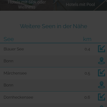
Hotels mit SPA oder
Hotels mit Pool
Wellness
Weitere Seen in der Nähe
See
km
Blauer See
0,4
Bonn
Märchensee
0,5
Bonn
Dornheckensee
0,6