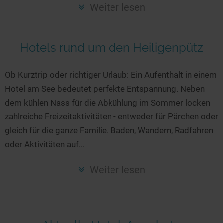
Seen in Europa
Glamping
Weiter lesen
Österreich
Schweiz
Hotels rund um den Heiligenpütz
Frankreich
Niederlande
Ob Kurztrip oder richtiger Urlaub: Ein Aufenthalt in einem
Hotel am See bedeutet perfekte Entspannung. Neben
Schweden
dem kühlen Nass für die Abkühlung im Sommer locken
Norwegen
zahlreiche Freizeitaktivitäten - entweder für Pärchen oder
alle Länder…
gleich für die ganze Familie. Baden, Wandern, Radfahren
oder Aktivitäten auf...
Weiter lesen