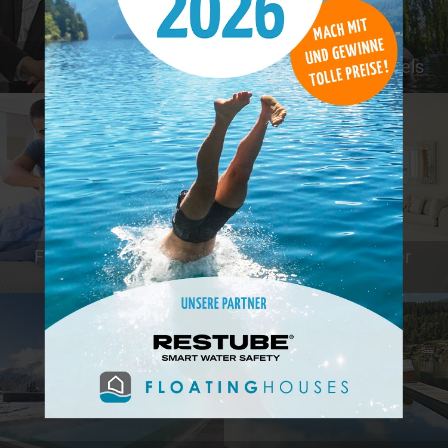
Günstige Hotels
Tierfreundliche Hotels
Familienfreundliche
Hotels mit schöner
Hotels
Aussicht