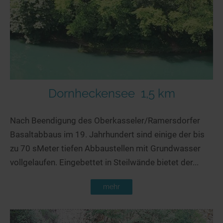
Seen in Europa
Glamping
Österreich
Schweiz
Frankreich
Niederlande
Schweden
Dornheckensee
1,5 km
Norwegen
Nach Beendigung des Oberkasseler/Ramersdorfer
alle Länder…
Basaltabbaus im 19. Jahrhundert sind einige der bis
zu 70 sMeter tiefen Abbaustellen mit Grundwasser
vollgelaufen. Eingebettet in Steilwände bietet der...
mehr