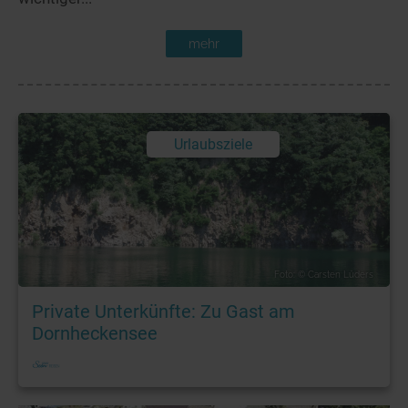
mehr
Urlaubsziele
Foto: © Carsten Lüders
Private Unterkünfte: Zu Gast am
Dornheckensee