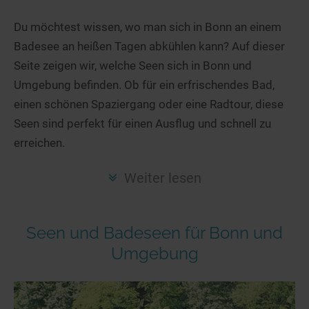
Hotels am See
Urlaub an der Küste
Radtouren am See
Finde Deinen See
Ferienwohnungen
Du möchtest wissen, wo man sich in Bonn an einem
Direkt am Wasser
Stand Up Paddeling
Badesee an heißen Tagen abkühlen kann? Auf dieser
Seen in Deiner Nähe
Hausboote
Unterkünfte
Kitesurfen
Seite zeigen wir, welche Seen sich in Bonn und
Seen in Deutschland
Camping am See
Hotels am See
Kanu- & Kajaktouren
Umgebung befinden. Ob für ein erfrischendes Bad,
Seen in Europa
Top-Hotels
Ferienwohnungen
Badeseen in Deutschland
einen schönen Spaziergang oder eine Radtour, diese
Strandbad-Verzeichnis
Top-Hotel Empfehlungen
Seen sind perfekt für einen Ausflug und schnell zu
Hausboote
Genuss pur
erreichen.
Überwachte Badestellen
Familienhotels
Camping
Wellness am See
Hunde am See
Bike-Hotels
Aktiv-Urlaub
Gourmet-Urlaub
Weiter lesen
Unsere See-Highlights
Wellness-Hotels
Kanu- & Kajak-Urlaub
Romantik Hotels
Deutschlands schönste Seen
Biohotels
Wanderurlaub
Seen und Badeseen für Bonn und
Top Seen nach Bundesländern
Ausgefallenes
Bikeurlaub
Umgebung
Top Seen nach Regionen
Häuser auf dem Wasser
Auszeit & Wellness
Deutschlands Lieblingsseen
Hundefreundliche Unterkünfte