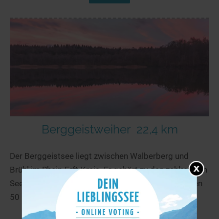
Berggeistweiher
22,4 km
Der Berggeistsee liegt zwischen Walberberg und
Brühl im Rhein-Erft-Kreis. Er gehört zu den zahlreichen
Seen der Ville-Seenplatte, die aus einem weitläufigen
50 Quadratmeter großen Waldgebiet besteht und...