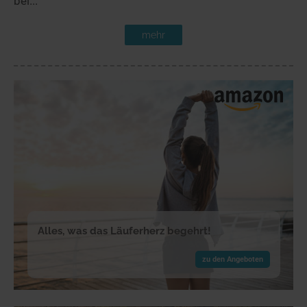
bei...
mehr
Alles, was das Läuferherz begehrt!
zu den Angeboten