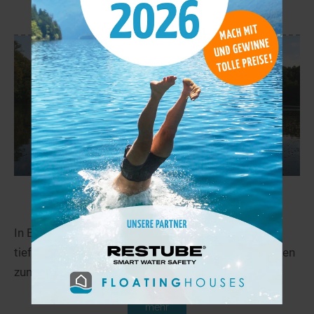
mehr
Lucretiasee
22,9 km
In Brühl in Nordrhein-Westfalen liegt der 7,2 Meter
tiefe Lucretiasee. Weitere interessante Informationen
zum See findet man auf Seen.de!
mehr