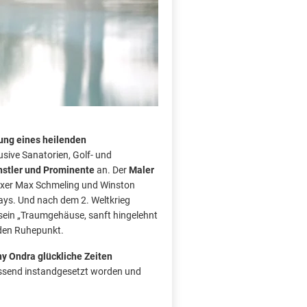
ung eines heilenden
sive Sanatorien, Golf- und
stler und Prominente
an. Der
Maler
oxer Max Schmeling und Winston
ys. Und nach dem 2. Weltkrieg
 sein „Traumgehäuse, sanft hingelehnt
nden Ruhepunkt.
ny Ondra glückliche Zeiten
ssend instandgesetzt worden und