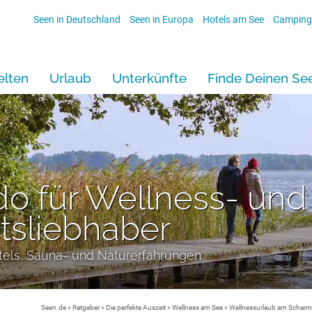
Seen in Deutschland
Seen in Europa
Hotels am See
Camping
lten
Urlaub
Unterkünfte
Finde Deinen Se
do für Wellness- und
tsliebhaber
els, Sauna- und Naturerfahrungen
Seen.de
»
Ratgeber
»
Die perfekte Auszeit
»
Wellness am See
» Wellnessurlaub am Scharm