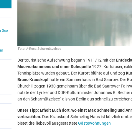
r See
Foto: A-Rosa Scharmützelsee
um
Der touristische Aufschwung begann 1911/12 mit der
Entdeck
Moorvorkommens und einer Solequelle
1927. Kurhäuser, exklu
Tennisplätze wurden gebaut. Der Kurort blühte auf und zog
Kün
Bruno Krauskopf
hatte ein Sommerhaus in Bad Saarow. Der B
Churchill zogen 1930 gemeinsam über die Bad Saarower Fairwa
nutzte der Lyriker und DDR-Kulturminister Johannes R. Becher
an den Scharmützelsee“ als von Berlin aus schnell zu erreiche
Unser Tipp: Erholt Euch dort, wo einst Max Schmeling und An
verbrachten.
Das Krauskopf-Schmeling Haus ist kürzlich umfa
bietet drei liebevoll ausgestattete
Gästewohnungen