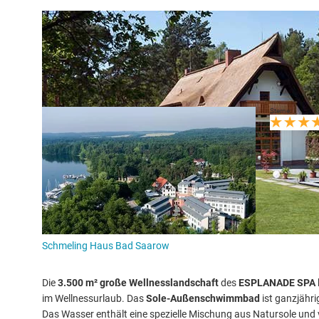
Für einen Wellnessurlaub am Scharmützelsee ist das
Hotel Esp
eine unserer Top-Empfehlungen.
Hotel Esplanade Resort & Spa
15526 Bad Saarow
Sterne:
Das perfek
Tage im Ku
Innenpool,
direkt am S
wundersch
Verf
Schmeling Haus Bad Saarow
Die
3.500 m² große Wellnesslandschaft
des
ESPLANADE SPA
im Wellnessurlaub. Das
Sole-Außenschwimmbad
ist ganzjähri
Das Wasser enthält eine spezielle Mischung aus Natursole und