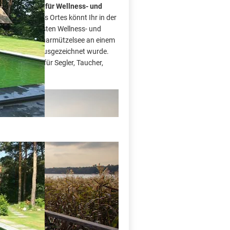
ahren
Eldorado für Wellness- und
Heilmittel des Ortes könnt Ihr in der
s der modernsten Wellness- und
e Kurort am Scharmützelsee an einem
Deutschland“ ausgezeichnet wurde.
ein Paradies für Segler, Taucher,
X