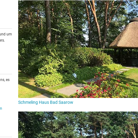
rund um
rs.
ns, es
Schmeling Haus Bad Saarow
en
Ein Eldorado für Wellness- und Gesundheitsliebh
Als erster Kurort in Brandenburg hat Bad Saarow 1998 eine unb