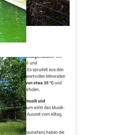
 & Beauty
ielleicht
schönste und modernste
irlpools und Massagemulden
. Mit
fläche
in Mittel- und
arinenquelle
. Es sprudelt aus den
schichten mit wertvollen Mineralien
rtemperatur von etwa 35 °C
und
en und Euch erholen.
 Unterwassermusik und
ium und Magnesium wirkt das Musik-
erfekt für die Auszeit vom Alltag.
u gestaltet. Saunafans haben die