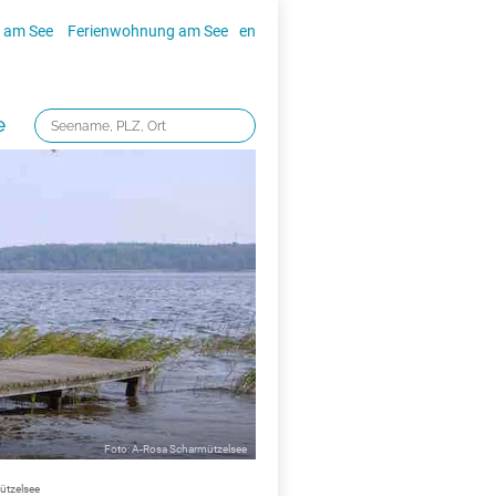
 am See
Ferienwohnung am See
en
e
Foto: A-Rosa Scharmützelsee
ützelsee