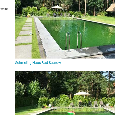
Thermalsole- und Moorheilbad
erhalten und sich zu einem w
Gesundheitsliebhaber
entwickelt. Die beiden Bodenschätze und 
hweite
bekannten SaarowTherme hautnah erleben. Die Therme ist eine
Gesundheitsbäder in Europa. Darüber hinaus liegt der elegant
wunderschönen Binnenrevier, das mehrfach als „Lieblingssee 
Auch Sportbegeisterte kommen auf ihre Kosten: Bad Saarow ist 
Wanderer, Golfer und Reitsportler.
Schmeling Haus Bad Saarow