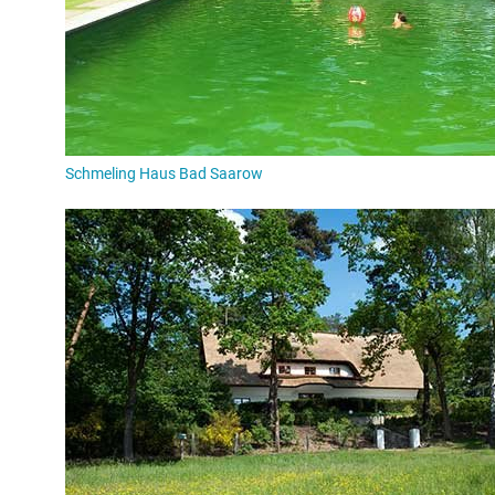
Foto: A-Rosa Scharmützelsee
SaarowTherme: Thermalsolebad, Sauna, Wellness
Schmeling Haus Bad Saarow
Direkt im Herzen von Bad Saarow liegt die SaarowTherme, das v
Thermalsolebad Deutschlands mit Unterwassergeysiren, Wh
675 m²
bietet es
die größte zusammenhängende Thermalsole
Norddeutschland. Das Thermalsolewasser entstammt der
Cath
Tiefen der Erde und hat sich auf seinem Weg durch die Gesteins
und Spurenelementen angereichert. Bei einer konstanten
Wasse
einer
Solekonzentration von 3 %
könnt Ihr wunderbar entspann
Eine tolle Erfahrung bietet das
Aqua-Sound Stimmungsbad mit
beruhigenden Lichtspielen
. Durch die Anreicherung mit Lith
Lichtbad
stimmungsaufhellend
und beugt Depressionen vor – p
Die
Saunalandschaft
im Hauptgebäude wurde 2018 komplett ne