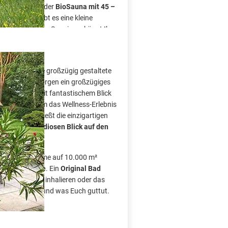
eislaufschonender
BioSauna mit 45 –
 Außerdem gibt es eine kleine
kühlung nach dem Saunieren könnt Ihr
ie Schneedusche ausprobieren – eine
ndet Ihr eine großzügig gestaltete
aunagenuss sorgen ein großzügiges
tbackstube
mit fantastischem Blick
perfekte Ort, um das Wellness-Erlebnis
 lassen. Genießt die einzigartigen
bern, den
grandiosen Blick auf den
h in der Therme auf 10.000 m²
heitsangebote
. Ein
Original Bad
 der
SalzOase
inhalieren oder das
, was Ihr wollt und was Euch guttut.