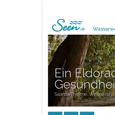
Wasserwe
Ein Eldora
Gesundhei
SaarowTherme, Wellnesshot