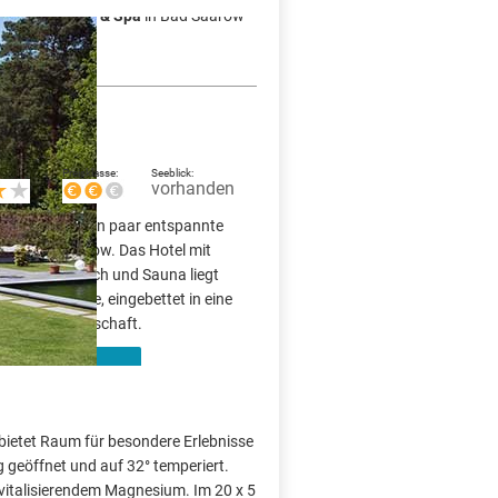
lanade Resort & Spa
in Bad Saarow
Preisklasse:
Seeblick:
vorhanden
te Resort für ein paar entspannte
rort Bad Saarow. Das Hotel mit
 Wellnessbereich und Sauna liegt
charmützelsee, eingebettet in eine
öne Waldlandschaft.
ügbarkeit prüfen
bietet Raum für besondere Erlebnisse
g geöffnet und auf 32° temperiert.
 vitalisierendem Magnesium. Im 20 x 5