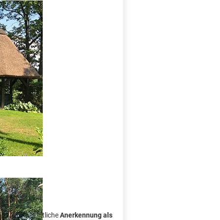
aber
efristete staatliche
Anerkennung als