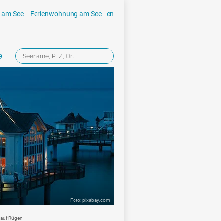
 am See
Ferienwohnung am See
en
e
Foto: pixabay.com
 auf Rügen