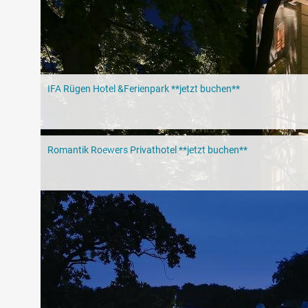
IFA Rügen Hotel &Ferienpark **jetzt buchen**
Romantik Roewers Privathotel **jetzt buchen**
Das „weiße Gold Rügens“ und „Die Zitrone des No
Kreide ist auf Rügen nicht nur in Form von Felsen zu genießen
Heilkreide oder auch das
weiße Gold
hat eine lange Tradition.
Bereits 1910 entstanden in Sassnitz die ersten Kreidebäder un
Kreideheilbades. Die feine Heilkreide besteht aus Meeresablag