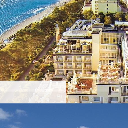
600 Quadratmetern Wellnessangebote
sagen, Aromabehandlungen,
ren bis hin zur Eisgrotte und
paket für Körper und Seele.
nz Therme
. Das Hotel ist bekannt für
relosigkeit erleben lassen. Auf mehr
nessangebot für die optimale
n Euch hier den Alltagsstress
, Aroma-Dampfbädern und Finnischer
holungssuchende. Eine Oase für
n und entspannen will.
 Privathotel
. Das Hotel besteht aus
en. Die
Villa Rugia
ist das Herz des
nd die Rezeption. Außerdem kann man
 der
Villa Vineta
findet man die
uemen Ohrensesseln, die gerade im