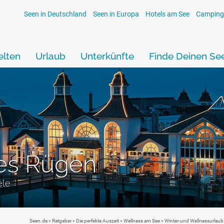
Seen in Deutschland
Seen in Europa
Hotels am See
Camping
lten
Urlaub
Unterkünfte
Finde Deinen Se
hes Rügen
ele
Seen.de
»
Ratgeber
»
Die perfekte Auszeit
»
Wellness am See
» Winter-und Wellnessurlaub