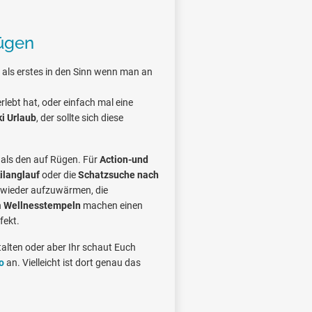
Rügen
 als erstes in den Sinn wenn man an
lebt hat, oder einfach mal eine
i Urlaub
, der sollte sich diese
als den auf Rügen. Für
Action-und
ilanglauf
oder die
Schatzsuche nach
wieder aufzuwärmen, die
n
Wellnesstempeln
machen einen
fekt.
talten oder aber Ihr schaut Euch
o
an. Vielleicht ist dort genau das