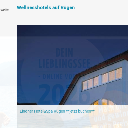
Wellnesshotels auf Rügen
hweite
Lindner Hotel&Spa Rügen **jetzt buchen**