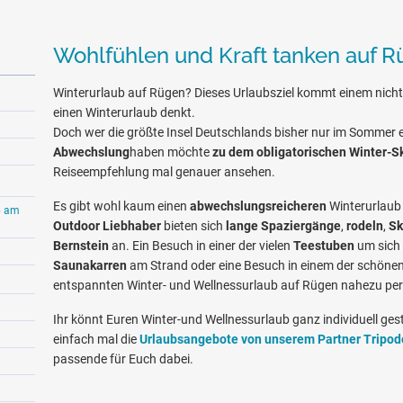
Wohlfühlen und Kraft tanken auf 
Winterurlaub auf Rügen? Dieses Urlaubsziel kommt einem nicht
einen Winterurlaub denkt.
Doch wer die größte Insel Deutschlands bisher nur im Sommer er
Abwechslung
haben möchte
zu dem obligatorischen Winter-Sk
Reiseempfehlung mal genauer ansehen.
Es gibt wohl kaum einen
abwechslungsreicheren
Winterurlaub 
b am
Outdoor Liebhaber
bieten sich
lange Spaziergänge
,
rodeln
,
Sk
Bernstein
an. Ein Besuch in einer der vielen
Teestuben
um sich 
Saunakarren
am Strand oder eine Besuch in einem der schöne
entspannten Winter- und Wellnessurlaub auf Rügen nahezu per
Ihr könnt Euren Winter-und Wellnessurlaub ganz individuell ges
einfach mal die
Urlaubsangebote von unserem Partner Tripod
passende für Euch dabei.