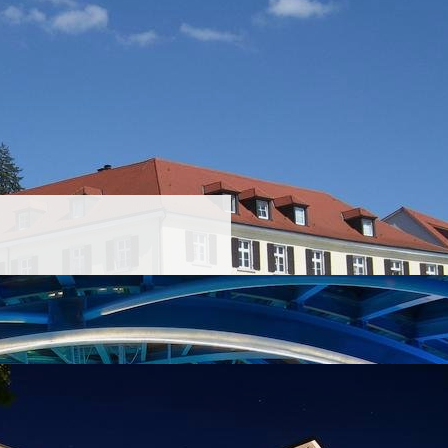
Sonnendurchflutete Loggien befinden
dann habt Ihr besonders kurze Wege zu
kt und nur den Erwachsenen
tere Zimmer aber auch die
 Beauty Angel, diverse Ruhebereiche
Das letzte Haus ist auch das
llness-und Beautyanwendungen. Ob
rende Body-Peelings im Hamam,
massagen: Hier fühlt werdet Ihr
 verbindet, ist eine
unterirdische
die ganze Insel verteilt, findet man