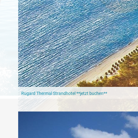
Entspannen in Rügens Wellnesstempeln
In der
Aquamaris Strandresidenz Rügen
erwarten Euch auf 1.
für die höchsten Ansprüche. Von physiotherapeutischen Mas
Vitalduschen über luxuriöse Schönheitspackungen und Kneippku
Thalassobehandlungen, hier bekommt Ihr das Rundum-Verwöhn
Ebenfalls direkt am Meer gelegen befindet sich das
Seehotel Bi
seine einzigartigen
Sole-Schwimmbecken
, die einen die Schwe
als 800 Quadratmetern erwartet Euch hier ein vielfältiges Well
Erholung. Sauna, Dampfbäder und weitläufige Ruheoasen lasse
vergessen.
Im
Ostseebad Seelin
wartet das
Cliff Hotel
mit Kräuterbädern
Rugard Thermal Strandhotel **jetzt buchen**
Sauna und dem
größten Hotel-Schwimmbad auf Rügen
auf Er
jeden, der nach einem Tag an der frischen Ostseeluft abschalte
Ein Wellnesshotel der besonderen Art ist das
Romantik Roewers
insgesamt fünf Villen. Jede Villa hat einen Bereich zugeschrieb
Privathotels und beherbergt
drei Restaurants
, die Hotelbar u
hier auf der Terrasse oder in dem Kaminzimmer entspannen. In
Bibliothek in einem gemütlichen Raum im Landhausstil mit beq