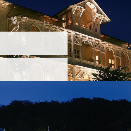
rdens“
 und zu bewundern. Die Dreikronen
d gaben dem Ort den Status eines
erungen von Austern, Seesternen,