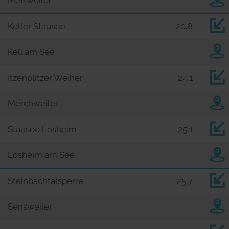
Keller Stausee
20,8
Kell am See
Itzenplitzer Weiher
24,1
Merchweiler
Stausee Losheim
25,1
Losheim am See
Steinbachtalsperre
25,7
Sensweiler