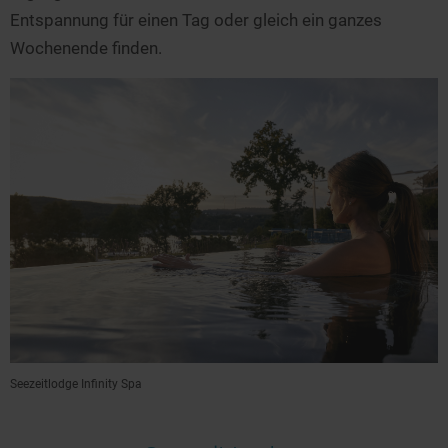
Seen in Europa
Glamping
Entspannung für einen Tag oder gleich ein ganzes
Österreich
Wochenende finden.
Schweiz
Frankreich
Niederlande
Schweden
Norwegen
alle Länder…
Seezeitlodge Infinity Spa