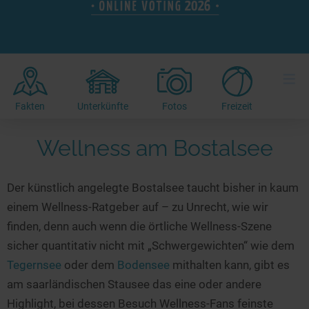
Hotels am See
Urlaub an der Küste
Radtouren am See
Finde Deinen See
Ferienwohnungen
Direkt am Wasser
Stand Up Paddeling
Seen in Deiner Nähe
Hausboote
Unterkünfte
Kitesurfen
≡
Seen in Deutschland
Camping am See
Hotels am See
Kanu- & Kajaktouren
Seen in Europa
Top-Hotels
Ferienwohnungen
Badeseen in Deutschland
Fakten
Unterkünfte
Fotos
Freizeit
Strandbad-Verzeichnis
Top-Hotel Empfehlungen
Hausboote
Genuss pur
Wellness am Bostalsee
Überwachte Badestellen
Familienhotels
Camping
Wellness am See
Hunde am See
Bike-Hotels
Aktiv-Urlaub
Gourmet-Urlaub
Der künstlich angelegte Bostalsee taucht bisher in kaum
Unsere See-Highlights
Wellness-Hotels
Kanu- & Kajak-Urlaub
Romantik Hotels
einem Wellness-Ratgeber auf – zu Unrecht, wie wir
Deutschlands schönste Seen
Biohotels
Wanderurlaub
finden, denn auch wenn die örtliche Wellness-Szene
Top Seen nach Bundesländern
Ausgefallenes
Bikeurlaub
sicher quantitativ nicht mit „Schwergewichten“ wie dem
Tegernsee
oder dem
Bodensee
mithalten kann, gibt es
Top Seen nach Regionen
Häuser auf dem Wasser
Auszeit & Wellness
am saarländischen Stausee das eine oder andere
Deutschlands Lieblingsseen
Hundefreundliche Unterkünfte
Highlight, bei dessen Besuch Wellness-Fans feinste