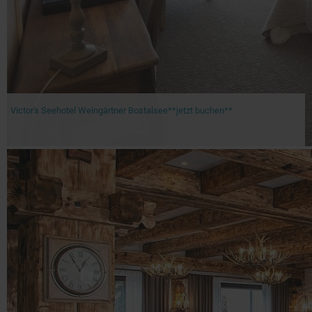
Victor's Seehotel Weingärtner Bostalsee**jetzt buchen**