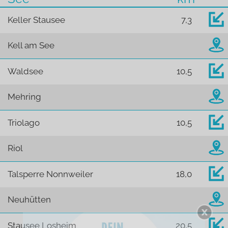
Keller Stausee
7,3
Kell am See
Waldsee
10,5
Mehring
Triolago
10,5
Riol
Talsperre Nonnweiler
18,0
Neuhütten
Stausee Losheim
20,5