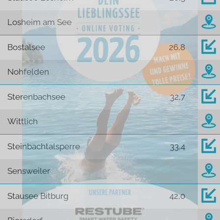
Losheim am See
Bostalsee
26,8
Nohfelden
Sterenbachsee
32,7
Wittlich
Steinbachtalsperre
33,4
Sensweiler
Stausee Bitburg
42,0