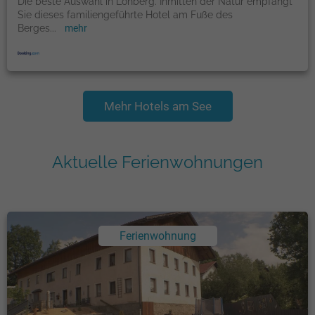
Die beste Auswahl in Lohberg. Inmitten der Natur empfängt
Sie dieses familiengeführte Hotel am Fuße des
Berges
...
mehr
Mehr Hotels am See
Aktuelle Ferienwohnungen
Ferienwohnung