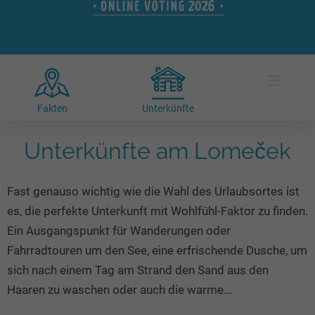
Hotels am See
Urlaub an der Küste
Radtouren am See
Finde Deinen See
Ferienwohnungen
Direkt am Wasser
Stand Up Paddeling
Seen in Deiner Nähe
Hausboote
Unterkünfte
Kitesurfen
≡
Seen in Deutschland
Camping am See
Hotels am See
Kanu- & Kajaktouren
Seen in Europa
Top-Hotels
Ferienwohnungen
Badeseen in Deutschland
Fakten
Unterkünfte
Strandbad-Verzeichnis
Top-Hotel Empfehlungen
Hausboote
Genuss pur
Unterkünfte am Lomeček
Überwachte Badestellen
Familienhotels
Camping
Wellness am See
Hunde am See
Bike-Hotels
Aktiv-Urlaub
Gourmet-Urlaub
Fast genauso wichtig wie die Wahl des Urlaubsortes ist
Unsere See-Highlights
Wellness-Hotels
Kanu- & Kajak-Urlaub
Romantik Hotels
es, die perfekte Unterkunft mit Wohlfühl-Faktor zu finden.
Deutschlands schönste Seen
Biohotels
Wanderurlaub
Ein Ausgangspunkt für Wanderungen oder
Top Seen nach Bundesländern
Ausgefallenes
Bikeurlaub
Fahrradtouren um den See, eine erfrischende Dusche, um
sich nach einem Tag am Strand den Sand aus den
Top Seen nach Regionen
Häuser auf dem Wasser
Auszeit & Wellness
Haaren zu waschen oder auch die warme...
Deutschlands Lieblingsseen
Hundefreundliche Unterkünfte