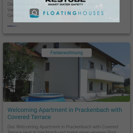
Die Seele baumeln lassen in der Alten Druckerei in
Viechtach in Bayern verfügt über eine Terrasse und
Gartenbl
...
mehr
Ferienwohnung
Foto: © booking.com
Welcoming Apartment in Prackenbach with
Covered Terrace
Das Welcoming Apartment in Prackenbach with Covered
Terrace liegt in Viechtach und bietet einen eigenen Pool