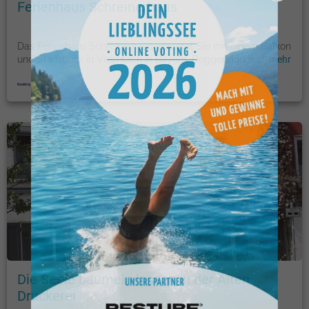
Ferienhaus Schreinerhaus
Das Ferienhaus Schreinerhaus erwartet Sie mit einem Balkon
und Stadtblick in Viechtach in Bayern. Deggendorf e
...
mehr
Ferienwohnung
Foto: © booking.com
Die Seele baumeln lassen in der Alten
Druckerei