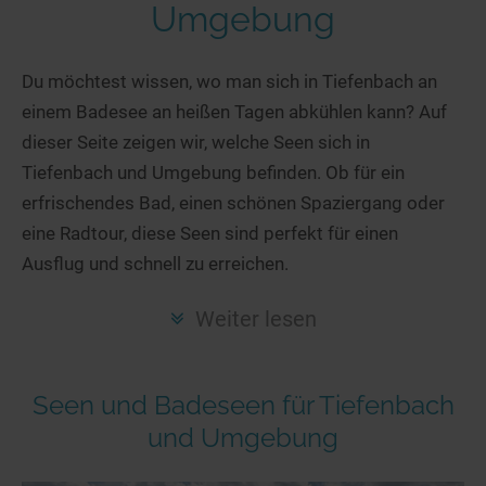
Hotels am See
Urlaub an der Küste
Radtouren am See
Umgebung
Finde Deinen See
Ferienwohnungen
Direkt am Wasser
Stand Up Paddeling
Seen in Deiner Nähe
Hausboote
Du möchtest wissen, wo man sich in Tiefenbach an
Unterkünfte
Kitesurfen
einem Badesee an heißen Tagen abkühlen kann? Auf
Seen in Deutschland
Camping am See
Hotels am See
Kanu- & Kajaktouren
dieser Seite zeigen wir, welche Seen sich in
Seen in Europa
Top-Hotels
Ferienwohnungen
Badeseen in Deutschland
Tiefenbach und Umgebung befinden. Ob für ein
Strandbad-Verzeichnis
Top-Hotel Empfehlungen
Hausboote
Genuss pur
erfrischendes Bad, einen schönen Spaziergang oder
Überwachte Badestellen
Familienhotels
eine Radtour, diese Seen sind perfekt für einen
Camping
Wellness am See
Ausflug und schnell zu erreichen.
Hunde am See
Bike-Hotels
Aktiv-Urlaub
Gourmet-Urlaub
Unsere See-Highlights
Wellness-Hotels
Kanu- & Kajak-Urlaub
Romantik Hotels
Weiter lesen
Deutschlands schönste Seen
Biohotels
Wanderurlaub
Top Seen nach Bundesländern
Ausgefallenes
Bikeurlaub
Seen und Badeseen für Tiefenbach
Top Seen nach Regionen
Häuser auf dem Wasser
Auszeit & Wellness
und Umgebung
Deutschlands Lieblingsseen
Hundefreundliche Unterkünfte