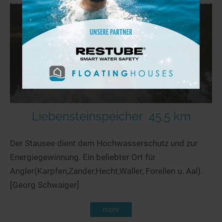
Liebensteinspeicher
45,5 km
Der Stausee dient dem Hochwasserschutz und zur
Energiegewinnung. Ein beliebter Ort für
Angler(Karpfen,Zander,Hecht,Waller, Forellen u. Aal).
[Georg Schwaiger]
mehr