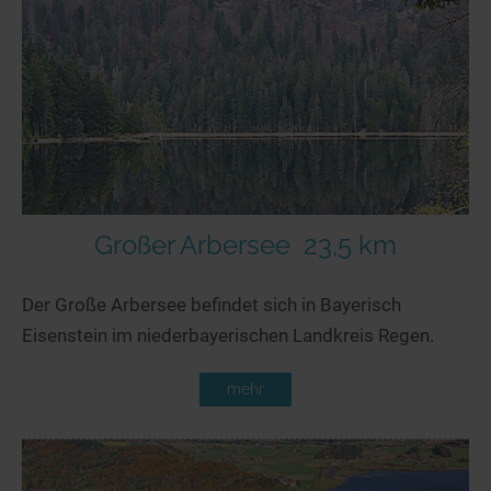
Seen in Europa
Glamping
Österreich
Schweiz
Frankreich
Niederlande
Schweden
Norwegen
Großer Arbersee
23,5 km
alle Länder…
Der Große Arbersee befindet sich in Bayerisch
Eisenstein im niederbayerischen Landkreis Regen.
mehr