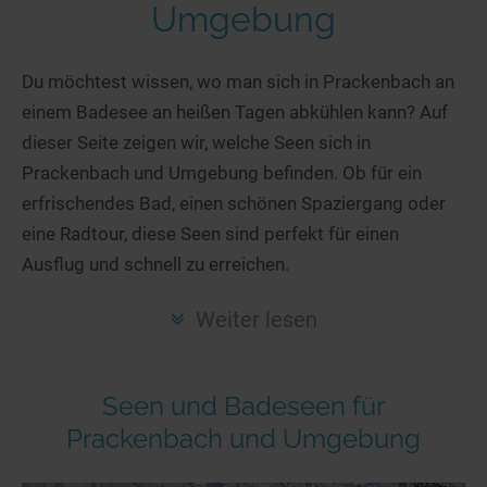
Hotels am See
Urlaub an der Küste
Radtouren am See
Umgebung
Finde Deinen See
Ferienwohnungen
Direkt am Wasser
Stand Up Paddeling
Seen in Deiner Nähe
Hausboote
Du möchtest wissen, wo man sich in Prackenbach an
Unterkünfte
Kitesurfen
einem Badesee an heißen Tagen abkühlen kann? Auf
Seen in Deutschland
Camping am See
Hotels am See
Kanu- & Kajaktouren
dieser Seite zeigen wir, welche Seen sich in
Seen in Europa
Top-Hotels
Ferienwohnungen
Badeseen in Deutschland
Prackenbach und Umgebung befinden. Ob für ein
Strandbad-Verzeichnis
Top-Hotel Empfehlungen
Hausboote
Genuss pur
erfrischendes Bad, einen schönen Spaziergang oder
Überwachte Badestellen
Familienhotels
eine Radtour, diese Seen sind perfekt für einen
Camping
Wellness am See
Ausflug und schnell zu erreichen.
Hunde am See
Bike-Hotels
Aktiv-Urlaub
Gourmet-Urlaub
Unsere See-Highlights
Wellness-Hotels
Kanu- & Kajak-Urlaub
Romantik Hotels
Weiter lesen
Deutschlands schönste Seen
Biohotels
Wanderurlaub
Top Seen nach Bundesländern
Ausgefallenes
Bikeurlaub
Seen und Badeseen für
Top Seen nach Regionen
Häuser auf dem Wasser
Auszeit & Wellness
Prackenbach und Umgebung
Deutschlands Lieblingsseen
Hundefreundliche Unterkünfte