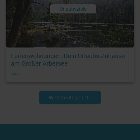
Urlaubsziele
Foto: © A. Sandner
Ferienwohnungen: Dein Urlaubs-Zuhause
am Großer Arbersee
Weitere Angebote