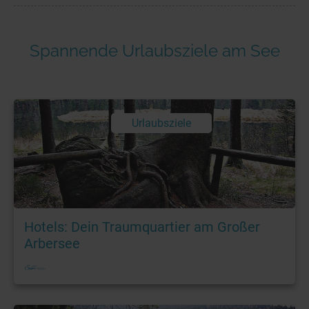
Spannende Urlaubsziele am See
Urlaubsziele
Foto: © A. Sandner
Hotels: Dein Traumquartier am Großer
Arbersee