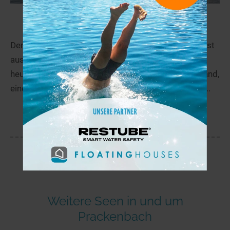
Klausensee
57,2 km
Der Klausensee, ca. 3 km südlich von Schwandorf, ist
aus einer ehemaligen Kiesgrube entstanden und ist
heute ein kostenpflichtiges Naturbad. Der Sandstrand,
eine große Liegewiese, kindgerechter Einstieg und...
mehr
Weitere Seen in und um
Prackenbach