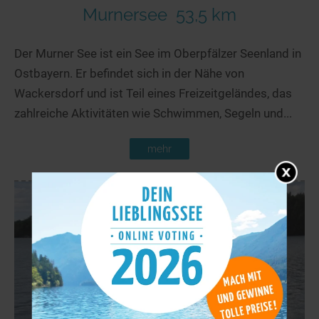
Murnersee
53,5 km
Der Murner See ist ein See im Oberpfälzer Seenland in
Ostbayern. Er befindet sich in der Nähe von
Wackersdorf und ist Teil eines Freizeitgeländes, das
zahlreiche Aktivitäten wie Schwimmen, Segeln und...
mehr