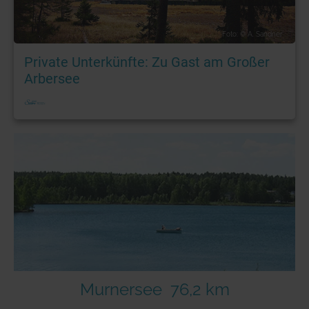
Foto: © A. Sandner
Private Unterkünfte: Zu Gast am Großer
Arbersee
Murnersee
76,2 km