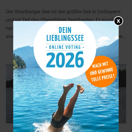
Der Steinberger See ist der größte See in Ostbayern
und ist Teil des Oberpfälzer Seenlandes. Er wurde
nach der Gemeinde Steinberg am See benannt.Mit
einer Fläche von etwa 184 Hektar bietet der See eine...
mehr
Klausensee
81,5 km