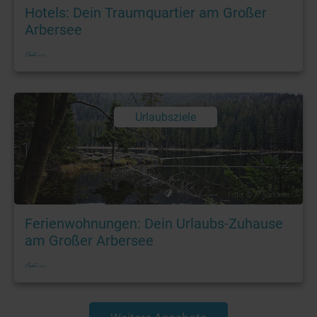
Hotels: Dein Traumquartier am Großer
Arbersee
Urlaubsziele
Foto: © A. Sandner
Ferienwohnungen: Dein Urlaubs-Zuhause
am Großer Arbersee