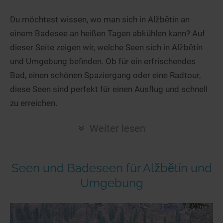
Hotels am See
Urlaub an der Küste
Radtouren am See
Finde Deinen See
Ferienwohnungen
Du möchtest wissen, wo man sich in Alžbětín an
Direkt am Wasser
Stand Up Paddeling
einem Badesee an heißen Tagen abkühlen kann? Auf
Seen in Deiner Nähe
Hausboote
Unterkünfte
Kitesurfen
dieser Seite zeigen wir, welche Seen sich in Alžbětín
Seen in Deutschland
Camping am See
Hotels am See
Kanu- & Kajaktouren
und Umgebung befinden. Ob für ein erfrischendes
Seen in Europa
Top-Hotels
Ferienwohnungen
Badeseen in Deutschland
Bad, einen schönen Spaziergang oder eine Radtour,
Strandbad-Verzeichnis
Top-Hotel Empfehlungen
diese Seen sind perfekt für einen Ausflug und schnell
Hausboote
Genuss pur
zu erreichen.
Überwachte Badestellen
Familienhotels
Camping
Wellness am See
Hunde am See
Bike-Hotels
Aktiv-Urlaub
Gourmet-Urlaub
Weiter lesen
Unsere See-Highlights
Wellness-Hotels
Kanu- & Kajak-Urlaub
Romantik Hotels
Deutschlands schönste Seen
Biohotels
Wanderurlaub
Seen und Badeseen für Alžbětín und
Top Seen nach Bundesländern
Ausgefallenes
Bikeurlaub
Umgebung
Top Seen nach Regionen
Häuser auf dem Wasser
Auszeit & Wellness
Deutschlands Lieblingsseen
Hundefreundliche Unterkünfte