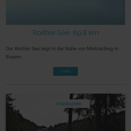
Roither See
69,8 km
Der Roither See liegt in der Nähe von Mintraching in
Bayern.
mehr
Urlaubsziele