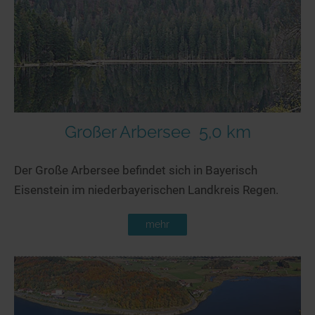
Seen in Europa
Glamping
Österreich
Schweiz
Frankreich
Niederlande
Schweden
Großer Arbersee
5,0 km
Norwegen
Der Große Arbersee befindet sich in Bayerisch
alle Länder…
Eisenstein im niederbayerischen Landkreis Regen.
mehr