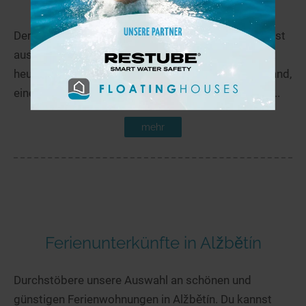
Der Klausensee, ca. 3 km südlich von Schwandorf, ist
aus einer ehemaligen Kiesgrube entstanden und ist
heute ein kostenpflichtiges Naturbad. Der Sandstrand,
eine große Liegewiese, kindgerechter Einstieg und...
mehr
Ferienunterkünfte in Alžbětín
Durchstöbere unsere Auswahl an schönen und
günstigen Ferienwohnungen in Alžbětín. Du kannst