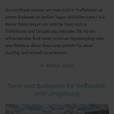
Hotels am See
Urlaub an der Küste
Radtouren am See
Finde Deinen See
Ferienwohnungen
Du möchtest wissen, wo man sich in Treffelstein an
Direkt am Wasser
Stand Up Paddeling
einem Badesee an heißen Tagen abkühlen kann? Auf
Seen in Deiner Nähe
Hausboote
Unterkünfte
Kitesurfen
dieser Seite zeigen wir, welche Seen sich in
Seen in Deutschland
Camping am See
Hotels am See
Kanu- & Kajaktouren
Treffelstein und Umgebung befinden. Ob für ein
Seen in Europa
Top-Hotels
Ferienwohnungen
Badeseen in Deutschland
erfrischendes Bad, einen schönen Spaziergang oder
Strandbad-Verzeichnis
Top-Hotel Empfehlungen
eine Radtour, diese Seen sind perfekt für einen
Hausboote
Genuss pur
Ausflug und schnell zu erreichen.
Überwachte Badestellen
Familienhotels
Camping
Wellness am See
Hunde am See
Bike-Hotels
Aktiv-Urlaub
Gourmet-Urlaub
Weiter lesen
Unsere See-Highlights
Wellness-Hotels
Kanu- & Kajak-Urlaub
Romantik Hotels
Deutschlands schönste Seen
Biohotels
Wanderurlaub
Seen und Badeseen für Treffelstein
Top Seen nach Bundesländern
Ausgefallenes
Bikeurlaub
und Umgebung
Top Seen nach Regionen
Häuser auf dem Wasser
Auszeit & Wellness
Deutschlands Lieblingsseen
Hundefreundliche Unterkünfte