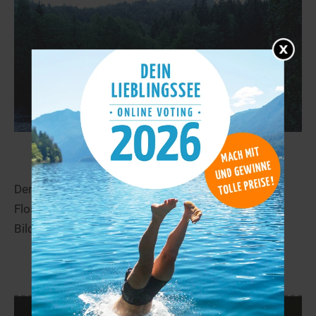
Großer Gaisweiher
41,4 km
Der bayrische Große Gaisweiher befindet sich in
Flossenbürg. Spannende Informationen und tolle
Bilder des Weihers findet man auf Seen.de!
mehr