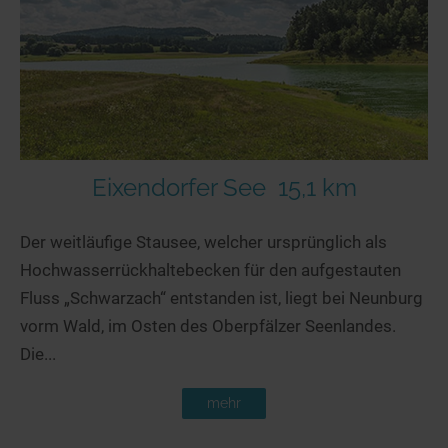
Seen in Europa
Glamping
Österreich
Schweiz
Frankreich
Niederlande
Schweden
Eixendorfer See
15,1 km
Norwegen
Der weitläufige Stausee, welcher ursprünglich als
alle Länder…
Hochwasserrückhaltebecken für den aufgestauten
Fluss „Schwarzach“ entstanden ist, liegt bei Neunburg
vorm Wald, im Osten des Oberpfälzer Seenlandes.
Die...
mehr