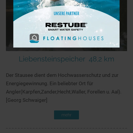
Liebensteinspeicher
48,2 km
Der Stausee dient dem Hochwasserschutz und zur
Energiegewinnung. Ein beliebter Ort für
Angler(Karpfen,Zander,Hecht,Waller, Forellen u. Aal).
[Georg Schwaiger]
mehr