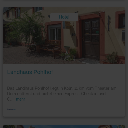
Hotel
Foto: © booking.com
Landhaus Pohlhof
Das Landhaus Pohlhof liegt in Köln, 11 km vom Theater am
Dom entfernt und bietet einen Express-Check-in und -
C
...
mehr