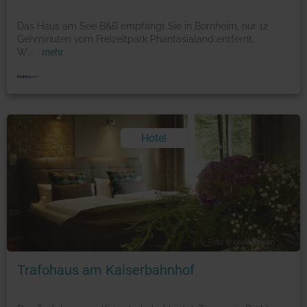
Das Haus am See B&B empfängt Sie in Bornheim, nur 12
Gehminuten vom Freizeitpark Phantasialand entfernt.
W
...
mehr
Hotel
Foto: © booking.com
Trafohaus am Kaiserbahnhof