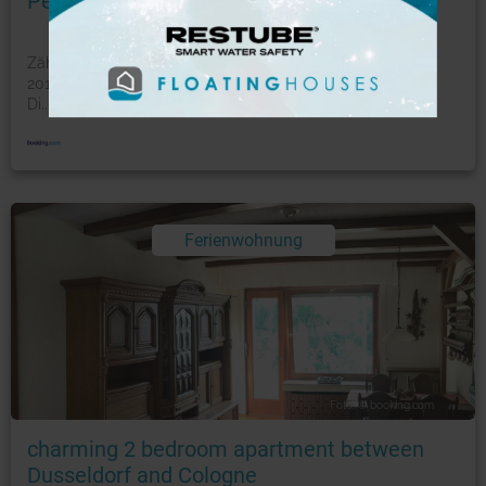
Petit Bagage 2019 Neueröffnung
Zählt zu den Bestsellern in Sankt Augustin Petit Bagage
2019. Das Neuvergne begrüßt Sie in Sankt Augustin.
Di
...
mehr
Ferienwohnung
Foto: © booking.com
charming 2 bedroom apartment between
Dusseldorf and Cologne