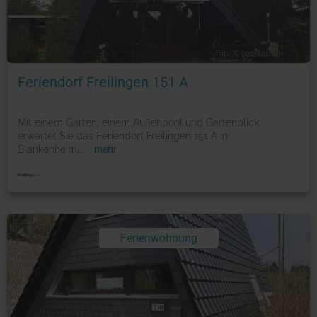
Foto: © booking.com
Feriendorf Freilingen 151 A
Mit einem Garten, einem Außenpool und Gartenblick
erwartet Sie das Feriendorf Freilingen 151 A in
Blankenheim.
...
mehr
Ferienwohnung