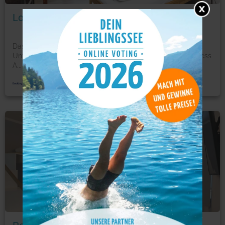
Low Budget Apartment Cologne
Das Low Budget Apartment Cologne in Cologne bietet
Unterkünfte mit kostenfreiem WLAN, 3,1 km von der Lanxess
A
...
mehr
Ferienwohnung
Foto: © booking.com