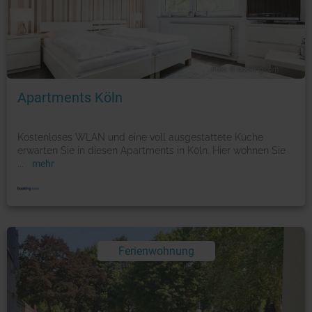
Foto: © booking.com
Apartments Köln
Kostenloses WLAN und eine voll ausgestattete Küche
erwarten Sie in diesen Apartments in Köln. Hier wohnen Sie
...
mehr
Ferienwohnung