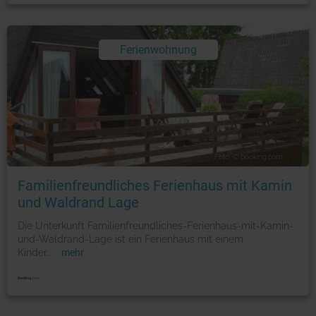
Ferienwohnung
Foto: © booking.com
Familienfreundliches Ferienhaus mit Kamin
und Waldrand Lage
Die Unterkunft Familienfreundliches-Ferienhaus-mit-Kamin-
und-Waldrand-Lage ist ein Ferienhaus mit einem
Kinder
...
mehr