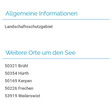
Seen in Europa
Glamping
Österreich
Allgemeine Informationen
Schweiz
Landschaftsschutzgebiet
Frankreich
Niederlande
Schweden
Weitere Orte um den See
Norwegen
alle Länder…
50321 Brühl
50354 Hürth
50169 Kerpen
50226 Frechen
53919 Weilerswist