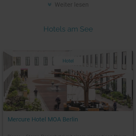
Seen in Europa
Glamping
Weiter lesen
Österreich
Schweiz
Hotels am See
Frankreich
Niederlande
Schweden
Hotel
Norwegen
alle Länder…
Foto: © booking.com
Mercure Hotel MOA Berlin