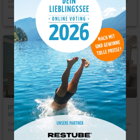
Zählt zu den Bestsellern in Berlin Die Unterkunft primeflats -
Vermeiden liegt 2,2 km von der Messe Berlin un
...
mehr
Ferienwohnung
Foto: © booking.com
primeflats - Avoid the crowd - Apartments
am Schillerpark
Zählt zu den Bestsellern in Berlin Die primeflats - Vermeiden
the crowd - Apartments am Schillerpark begrüßen
...
mehr