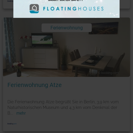
Ferienwohnung
Foto: © booking.com
Ferienwohnung Atze
Die Ferienwohnung Atze begrüßt Sie in Berlin, 3,9 km vom
Naturhistorischen Museum und 4,3 km vom Denkmal der
B
...
mehr