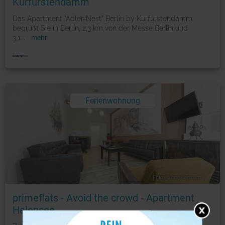
Kurfürstendamm
Das Apartment "Adler-Nest" Berlin by Kurfürstendamm
begrüßt Sie in Berlin, 2,3 km von der Messe Berlin und
3,1
...
mehr
Ferienwohnung
Foto: © booking.com
primeflats - Avoid the crowd - Apartment
Halensee