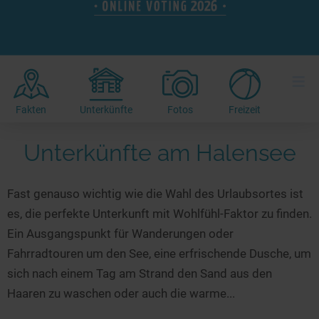
Hotels am See
Urlaub an der Küste
Radtouren am See
Finde Deinen See
Ferienwohnungen
Direkt am Wasser
Stand Up Paddeling
Seen in Deiner Nähe
Hausboote
Unterkünfte
Kitesurfen
≡
Seen in Deutschland
Camping am See
Hotels am See
Kanu- & Kajaktouren
Seen in Europa
Top-Hotels
Ferienwohnungen
Badeseen in Deutschland
Fakten
Unterkünfte
Fotos
Freizeit
Strandbad-Verzeichnis
Top-Hotel Empfehlungen
Hausboote
Genuss pur
Unterkünfte am Halensee
Überwachte Badestellen
Familienhotels
Camping
Wellness am See
Hunde am See
Bike-Hotels
Aktiv-Urlaub
Gourmet-Urlaub
Fast genauso wichtig wie die Wahl des Urlaubsortes ist
Unsere See-Highlights
Wellness-Hotels
Kanu- & Kajak-Urlaub
Romantik Hotels
es, die perfekte Unterkunft mit Wohlfühl-Faktor zu finden.
Deutschlands schönste Seen
Biohotels
Wanderurlaub
Ein Ausgangspunkt für Wanderungen oder
Top Seen nach Bundesländern
Ausgefallenes
Bikeurlaub
Fahrradtouren um den See, eine erfrischende Dusche, um
sich nach einem Tag am Strand den Sand aus den
Top Seen nach Regionen
Häuser auf dem Wasser
Auszeit & Wellness
Haaren zu waschen oder auch die warme...
Deutschlands Lieblingsseen
Hundefreundliche Unterkünfte