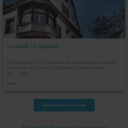
Foto: © booking.com
Locanda 12 Apostoli
Die historische Villa Paulsborn am Grunewaldsee erwartet
Sie in einer idyllischen Waldgegend. Zudem wohnen
Sie
...
mehr
Mehr Hotels am See
Aktuelle Ferienwohnungen