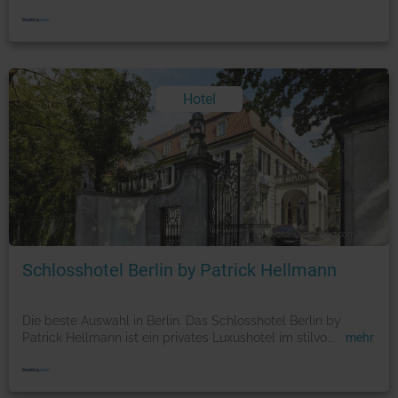
Hotel
Foto: © booking.com
Schlosshotel Berlin by Patrick Hellmann
Die beste Auswahl in Berlin. Das Schlosshotel Berlin by
Patrick Hellmann ist ein privates Luxushotel im stilvo
...
mehr