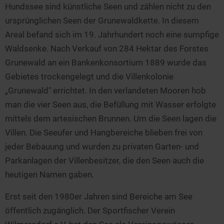
Seen in Europa
Glamping
Hundssee sind künstliche Seen und zählen nicht zu den
ursprünglichen Seen der Grunewaldkette. In diesem
Österreich
Areal befand sich im 19. Jahrhundert noch eine sumpfige
Schweiz
Waldsenke. Nach Verkauf von 284 Hektar des Forstes
Frankreich
Grunewald an ein Bankenkonsortium 1889 wurde das
Niederlande
Gebietes trockengelegt und die Villenkolonie
„Grunewald" errichtet. In den verlandeten Mooren hob
Schweden
man die vier Seen aus, die Befüllung mit Wasser erfolgte
Norwegen
mittels dem artesischen Brunnen. Um die Seen lagen die
alle Länder…
Villen. Die Seeufer und Hangbereiche blieben frei von
jeder Bebauung und wurden zu privaten Garten- und
Parkanlagen der Villenbesitzer, die den Seen auch die
heutigen Namen gaben.
Erst seit den 1980er Jahren sind Bereiche am See
öffentlich zugänglich. Der Sportfischer Verein