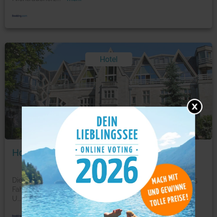
Hotel
Foto: © booking.com
Hotel St.-Michaels-Heim
Dieses 3-Sterne-Hotel im idyllischen Grunewald liegt nur 5
Fahrminuten vom Berliner Messegelände entfernt am
U
...
mehr