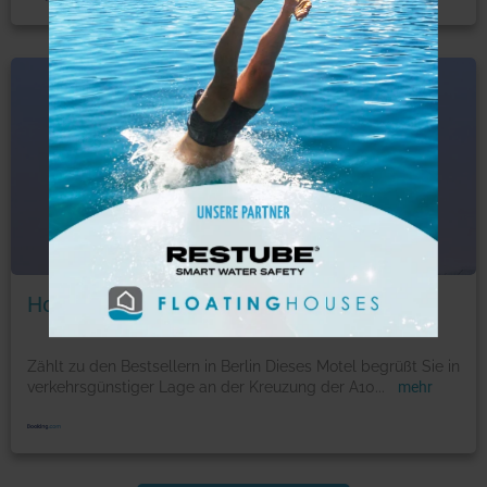
Hotel
Foto: © booking.com
Hotel und Rasthof AVUS
Zählt zu den Bestsellern in Berlin Dieses Motel begrüßt Sie in
verkehrsgünstiger Lage an der Kreuzung der A10
...
mehr