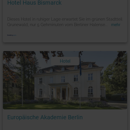
Hotel Haus Bismarck
Dieses Hotel in ruhiger Lage erwartet Sie im grünen Stadtteil
Grunewald, nur 5 Gehminuten vom Berliner Halense
...
mehr
Hotel
Foto: © booking.com
Europäische Akademie Berlin