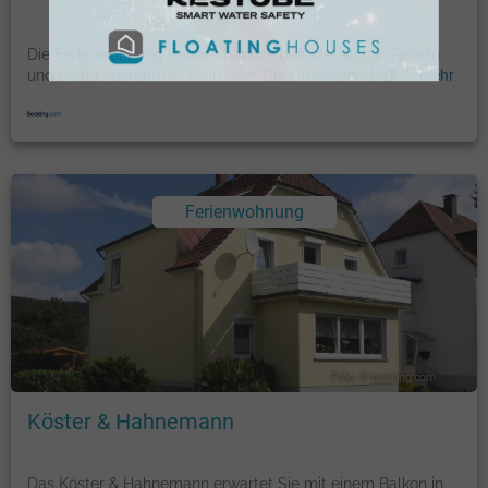
Die Ferienwohnung Panoramablick befindet sich in Rinteln
und bietet kostenfreie Fahrräder. Die Unterkunft befi
...
mehr
Ferienwohnung
Foto: © booking.com
Köster & Hahnemann
Das Köster & Hahnemann erwartet Sie mit einem Balkon in