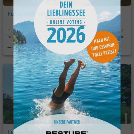
Foto: © booking.com
Ferienwohnung Schermer
Die im Juni 2017 renovierte Ferienwohnung Schermer bietet
eine Unterkunft in Rinteln. Hannover erreichen Sie n
...
mehr
Ferienwohnung
Foto: © booking.com
Ferienwohnung Panoramablick