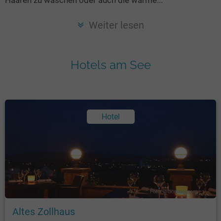
Seen in Europa
Glamping
Österreich
Weiter lesen
Schweiz
Frankreich
Hotels am See
Niederlande
Schweden
Norwegen
Hotel
alle Länder…
Foto: © booking.com
Altes Zollhaus