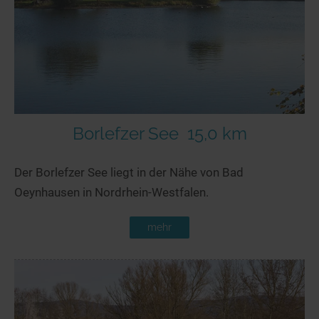
Seen in Europa
Glamping
Österreich
Schweiz
Frankreich
Niederlande
Schweden
Borlefzer See
15,0 km
Norwegen
Der Borlefzer See liegt in der Nähe von Bad
alle Länder…
Oeynhausen in Nordrhein-Westfalen.
mehr