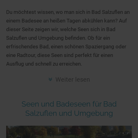
Hotels am See
Urlaub an der Küste
Radtouren am See
Finde Deinen See
Ferienwohnungen
Du möchtest wissen, wo man sich in Bad Salzuflen an
Direkt am Wasser
Stand Up Paddeling
einem Badesee an heißen Tagen abkühlen kann? Auf
Seen in Deiner Nähe
Hausboote
Unterkünfte
Kitesurfen
dieser Seite zeigen wir, welche Seen sich in Bad
Seen in Deutschland
Camping am See
Hotels am See
Kanu- & Kajaktouren
Salzuflen und Umgebung befinden. Ob für ein
Seen in Europa
Top-Hotels
Ferienwohnungen
Badeseen in Deutschland
erfrischendes Bad, einen schönen Spaziergang oder
Strandbad-Verzeichnis
Top-Hotel Empfehlungen
eine Radtour, diese Seen sind perfekt für einen
Hausboote
Genuss pur
Ausflug und schnell zu erreichen.
Überwachte Badestellen
Familienhotels
Camping
Wellness am See
Hunde am See
Bike-Hotels
Aktiv-Urlaub
Gourmet-Urlaub
Weiter lesen
Unsere See-Highlights
Wellness-Hotels
Kanu- & Kajak-Urlaub
Romantik Hotels
Deutschlands schönste Seen
Biohotels
Wanderurlaub
Seen und Badeseen für Bad
Top Seen nach Bundesländern
Ausgefallenes
Bikeurlaub
Salzuflen und Umgebung
Top Seen nach Regionen
Häuser auf dem Wasser
Auszeit & Wellness
Deutschlands Lieblingsseen
Hundefreundliche Unterkünfte