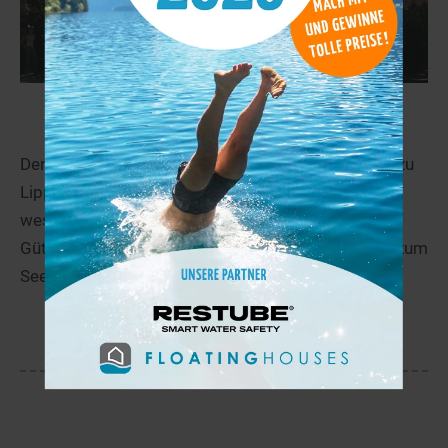
Alberssee
47,3 km
Der Alberssee befindet sich in unmittelbarer Nähe zu
Lippstadt im Stadtteil Lipperode – etwa 30 km
westlich von Paderborn und 40 km südlich von
Gütersloh. Die BAB 2 und 44 sind in direkter Nähe zum
See, der...
mehr