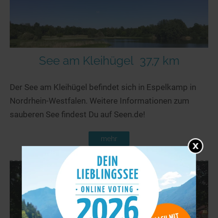
See am Kleihügel
37,7 km
Der See am Kleihügel befindet sich in Espelkamp in
Nordrhein-Westfalen. Weitere Informationen zum
sauberen See findest Du auf Seen.de!
mehr