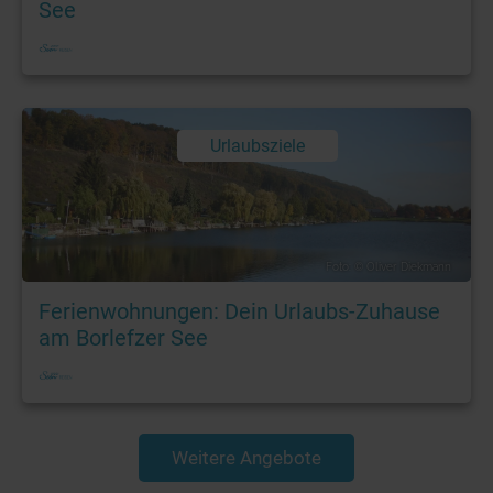
See
Urlaubsziele
Foto: © Oliver Diekmann
Ferienwohnungen: Dein Urlaubs-Zuhause
am Borlefzer See
Weitere Angebote