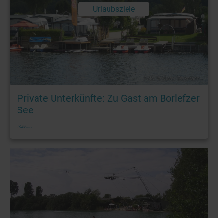
Urlaubsziele
Foto: © Oliver Diekmann
Private Unterkünfte: Zu Gast am Borlefzer
See