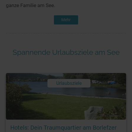
ganze Familie am See.
Mehr
Spannende Urlaubsziele am See
Urlaubsziele
Foto: © Oliver Diekmann
Hotels: Dein Traumquartier am Borlefzer