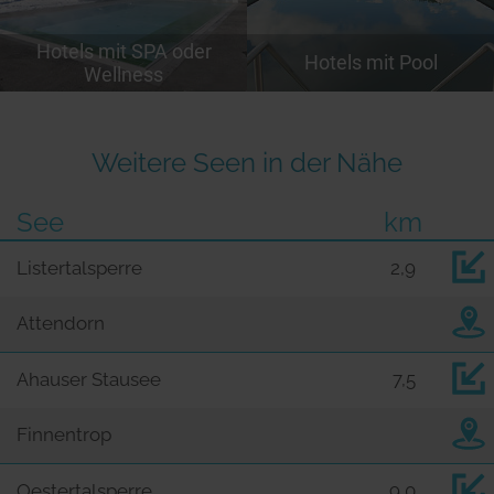
Hotels mit SPA oder
Hotels mit Pool
Wellness
Weitere Seen in der Nähe
See
km
Listertalsperre
2,9
Attendorn
Ahauser Stausee
7,5
Finnentrop
Oestertalsperre
9,0