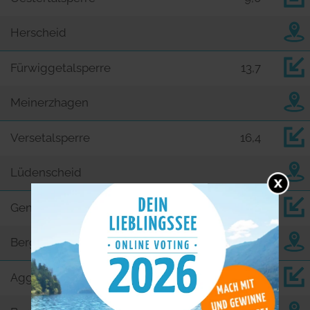
Herscheid
Fürwiggetalsperre
13,7
Meinerzhagen
Versetalsperre
16,4
Lüdenscheid
Genkeltalsperre
16,8
Bergneustadt
Aggertalsperre
16,9