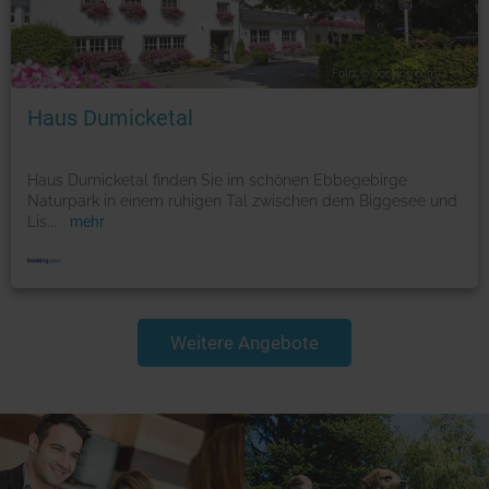
Foto: © booking.com
Haus Dumicketal
Haus Dumicketal finden Sie im schönen Ebbegebirge
Naturpark in einem ruhigen Tal zwischen dem Biggesee und
Lis
...
mehr
Weitere Angebote