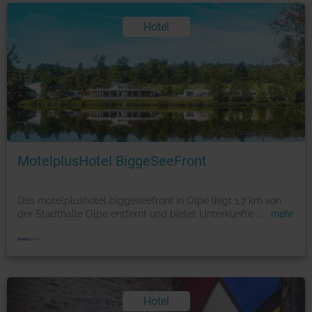
Hotel
Foto: © booking.com
MotelplusHotel BiggeSeeFront
Das motelplushotel biggeseefront in Olpe liegt 1,7 km von
der Stadthalle Olpe entfernt und bietet Unterkünfte
...
mehr
Hotel