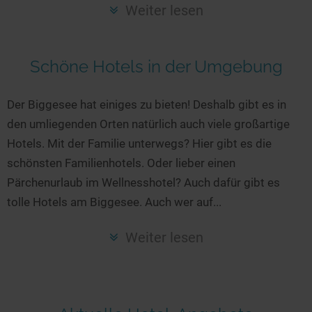
Seen in Europa
Glamping
Weiter lesen
Österreich
Schweiz
Schöne Hotels in der Umgebung
Frankreich
Niederlande
Der Biggesee hat einiges zu bieten! Deshalb gibt es in
den umliegenden Orten natürlich auch viele großartige
Schweden
Hotels. Mit der Familie unterwegs? Hier gibt es die
Norwegen
schönsten Familienhotels. Oder lieber einen
alle Länder…
Pärchenurlaub im Wellnesshotel? Auch dafür gibt es
tolle Hotels am Biggesee. Auch wer auf...
Weiter lesen