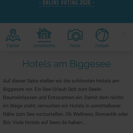
Hotels am See
Urlaub an der Küste
Radtouren am See
Finde Deinen See
Ferienwohnungen
Direkt am Wasser
Stand Up Paddeling
Seen in Deiner Nähe
Hausboote
Unterkünfte
Kitesurfen
≡
Seen in Deutschland
Camping am See
Hotels am See
Kanu- & Kajaktouren
Seen in Europa
Top-Hotels
Ferienwohnungen
Badeseen in Deutschland
Fakten
Unterkünfte
Fotos
Freizeit
Strandbad-Verzeichnis
Top-Hotel Empfehlungen
Hausboote
Genuss pur
Hotels am Biggesee
Überwachte Badestellen
Familienhotels
Camping
Wellness am See
Hunde am See
Bike-Hotels
Aktiv-Urlaub
Gourmet-Urlaub
Auf dieser Seite stellen wir die schönsten Hotels am
Unsere See-Highlights
Wellness-Hotels
Kanu- & Kajak-Urlaub
Romantik Hotels
Biggesee vor. Ein See-Urlaub lädt zum Seele-
Deutschlands schönste Seen
Biohotels
Wanderurlaub
Baumelnlassen und Entspannen ein. Damit dem nichts
Top Seen nach Bundesländern
Ausgefallenes
Bikeurlaub
im Wege steht, versuchen wir Hotels in unmittelbarer
Nähe zum See vorzustellen. Ob Wellness, Romantik oder
Top Seen nach Regionen
Häuser auf dem Wasser
Auszeit & Wellness
Bio: Viele Hotels auf Seen.de haben...
Deutschlands Lieblingsseen
Hundefreundliche Unterkünfte