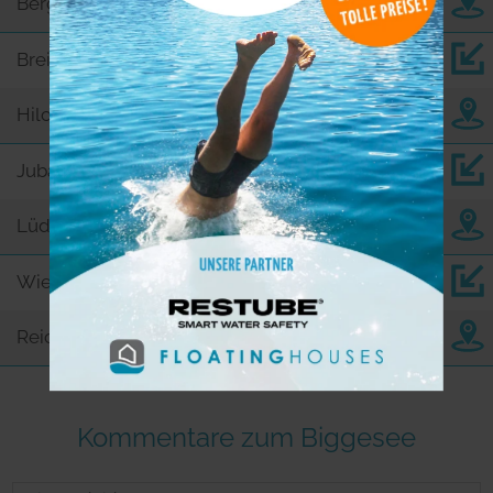
Bergneustadt
Breitenbachtalsperre
18,9
Hilchenbach
Jubachtalsperre
19,3
Lüdenscheid
Wiehltalsperre
20,7
Reichshof
Kommentare zum Biggesee