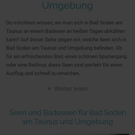
Hotels am See
Urlaub an der Küste
Radtouren am See
Umgebung
Finde Deinen See
Ferienwohnungen
Direkt am Wasser
Stand Up Paddeling
Seen in Deiner Nähe
Hausboote
Du möchtest wissen, wo man sich in Bad Soden am
Unterkünfte
Kitesurfen
Taunus an einem Badesee an heißen Tagen abkühlen
Seen in Deutschland
Camping am See
Hotels am See
Kanu- & Kajaktouren
kann? Auf dieser Seite zeigen wir, welche Seen sich in
Seen in Europa
Top-Hotels
Ferienwohnungen
Badeseen in Deutschland
Bad Soden am Taunus und Umgebung befinden. Ob
Strandbad-Verzeichnis
Top-Hotel Empfehlungen
Hausboote
Genuss pur
für ein erfrischendes Bad, einen schönen Spaziergang
Überwachte Badestellen
Familienhotels
oder eine Radtour, diese Seen sind perfekt für einen
Camping
Wellness am See
Ausflug und schnell zu erreichen.
Hunde am See
Bike-Hotels
Aktiv-Urlaub
Gourmet-Urlaub
Unsere See-Highlights
Wellness-Hotels
Kanu- & Kajak-Urlaub
Romantik Hotels
Weiter lesen
Deutschlands schönste Seen
Biohotels
Wanderurlaub
Top Seen nach Bundesländern
Ausgefallenes
Bikeurlaub
Seen und Badeseen für Bad Soden
Top Seen nach Regionen
Häuser auf dem Wasser
Auszeit & Wellness
am Taunus und Umgebung
Deutschlands Lieblingsseen
Hundefreundliche Unterkünfte