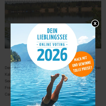
See Freigericht-Ost
37,3 km
Der See-Freigericht Ost ist Teil der Freigerichtseen bei
Kahl am Main, die gemeinhin auch als Kahler
Seenplatte bekannt ist. Neben der Bezeichnung See-
Freigericht Ost wird der See auch Kahler
Campingsee...
mehr