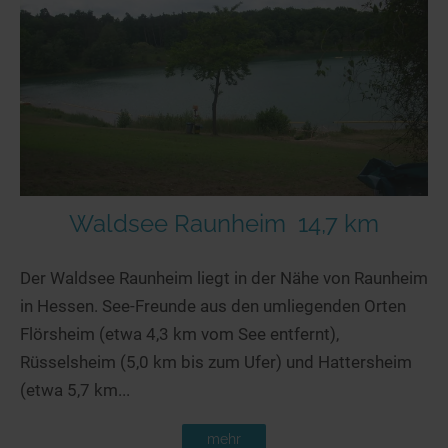
Seen in Europa
Glamping
Österreich
Schweiz
Frankreich
Niederlande
Schweden
Norwegen
Waldsee Raunheim
14,7 km
alle Länder…
Der Waldsee Raunheim liegt in der Nähe von Raunheim
in Hessen. See-Freunde aus den umliegenden Orten
Flörsheim (etwa 4,3 km vom See entfernt),
Rüsselsheim (5,0 km bis zum Ufer) und Hattersheim
(etwa 5,7 km...
mehr