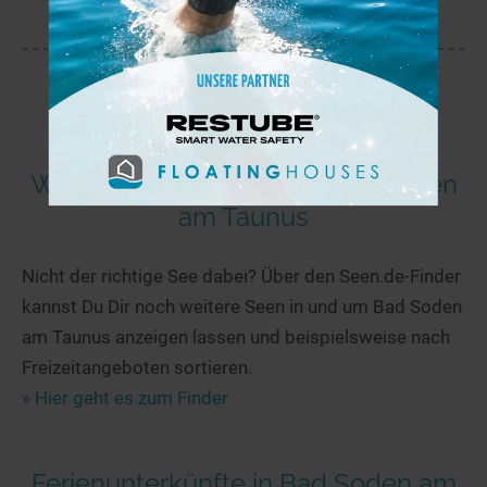
Weitere Seen in und um Bad Soden
am Taunus
Nicht der richtige See dabei? Über den Seen.de-Finder
kannst Du Dir noch weitere Seen in und um Bad Soden
am Taunus anzeigen lassen und beispielsweise nach
Freizeitangeboten sortieren.
» Hier geht es zum Finder
Ferienunterkünfte in Bad Soden am