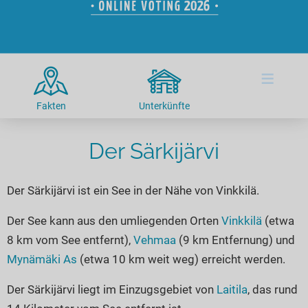
Hotels am See
Urlaub an der Küste
Radtouren am See
Finde Deinen See
Ferienwohnungen
Direkt am Wasser
Stand Up Paddeling
Seen in Deiner Nähe
Hausboote
Unterkünfte
Kitesurfen
≡
Seen in Deutschland
Camping am See
Hotels am See
Kanu- & Kajaktouren
Seen in Europa
Top-Hotels
Ferienwohnungen
Badeseen in Deutschland
Fakten
Unterkünfte
Strandbad-Verzeichnis
Top-Hotel Empfehlungen
Hausboote
Genuss pur
Überwachte Badestellen
Der Särkijärvi
Familienhotels
Camping
Wellness am See
Hunde am See
Bike-Hotels
Aktiv-Urlaub
Gourmet-Urlaub
Der Särkijärvi ist ein See in der Nähe von Vinkkilä.
Unsere See-Highlights
Wellness-Hotels
Kanu- & Kajak-Urlaub
Romantik Hotels
Deutschlands schönste Seen
Biohotels
Wanderurlaub
Der See kann aus den umliegenden Orten
Vinkkilä
(etwa
8 km vom See entfernt),
Vehmaa
(9 km Entfernung) und
Top Seen nach Bundesländern
Ausgefallenes
Bikeurlaub
Mynämäki As
(etwa 10 km weit weg) erreicht werden.
Top Seen nach Regionen
Häuser auf dem Wasser
Auszeit & Wellness
Deutschlands Lieblingsseen
Der Särkijärvi liegt im Einzugsgebiet von
Laitila
, das rund
Hundefreundliche Unterkünfte