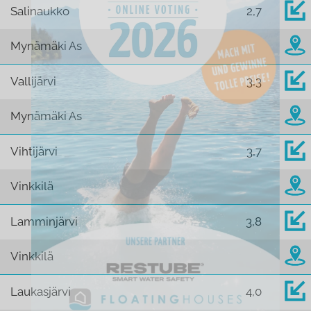
Salinaukko
2,7
Mynämäki As
Vallijärvi
3,3
Mynämäki As
Vihtijärvi
3,7
Vinkkilä
Lamminjärvi
3,8
Vinkkilä
Laukasjärvi
4,0