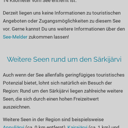
14 Kilometer vom See entfernt ist.
Seen in Europa
Glamping
Österreich
Derzeit liegen uns keine Informationen zu touristischen
Angeboten oder Zugangsmöglichkeiten zu diesem See
Schweiz
vor. Gerne kannst Du uns weitere Informationen über den
Frankreich
See-Melder
zukommen lassen!
Niederlande
Schweden
Weitere Seen rund um den Särkijärvi
Norwegen
alle Länder…
Auch wenn der See allenfalls geringfügiges touristisches
Potenzial bietet, lohnt sich natürlich ein Besuch der
Region: Rund um den Särkijärvi liegen zahlreiche weitere
Seen, die sich durch einen hohen Freizeitwert
auszeichnen.
Weitere Seen in der Region sind beispielsweise
Appuljärvi
(ca. 0 km entfernt),
Kairajärvi
(ca. 1 km) und