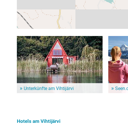
Unterkünfte am Vihtijärvi
Seen.
Dem Alltag entfliehen und ein paar entspannte Tage
Im Seen.de
genießen? Hier gibt es schöne Unterkünfte in der
besonders 
Nähe vom Vihtijärvi!
Freizeitint
Hundebesit
Hotels am Vihtijärvi