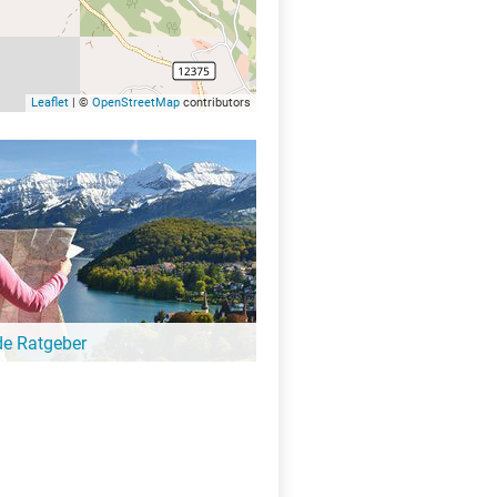
Leaflet
| ©
OpenStreetMap
contributors
de Ratgeber
-Ratgeber schreibt unsere Redaktion über
schöne Orte für Familien, für
eressierte, Strandbad-Junkies,
zer und alle anderen Seeinteressierten.