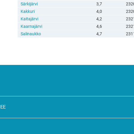
Särkijärvi
3,7
232
Kakkuri
4,0
232
Kaitajärvi
4,2
232
Kaarnajärvi
4,6
232
Salinaukko
4,7
231
SEE