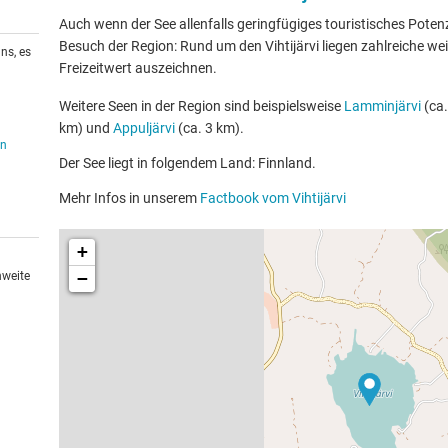
Auch wenn der See allenfalls geringfügiges touristisches Potenzia
Besuch der Region: Rund um den Vihtijärvi liegen zahlreiche wei
ns, es
Freizeitwert auszeichnen.
Weitere Seen in der Region sind beispielsweise
Lamminjärvi
(ca.
km) und
Appuljärvi
(ca. 3 km).
en
Der See liegt in folgendem Land: Finnland.
Mehr Infos in unserem
Factbook vom Vihtijärvi
+
−
hweite