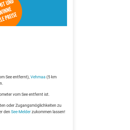
m See entfernt),
Vehmaa
(5 km
n.
lometer vom See entfernt ist.
boten oder Zugangsmöglichkeiten zu
er den
See-Melder
zukommen lassen!