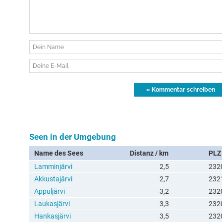
Seen in der Umgebung
Name des Sees
Distanz / km
PLZ
Lamminjärvi
2,5
232
Akkustajärvi
2,7
232
Appuljärvi
3,2
232
Laukasjärvi
3,3
232
Hankasjärvi
3,5
232