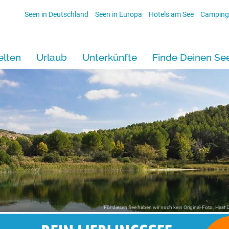
Seen in Deutschland
Seen in Europa
Hotels am See
Camping
lten
Urlaub
Unterkünfte
Finde Deinen Se
Für diesen See haben wir noch kein Original-Foto. Hast