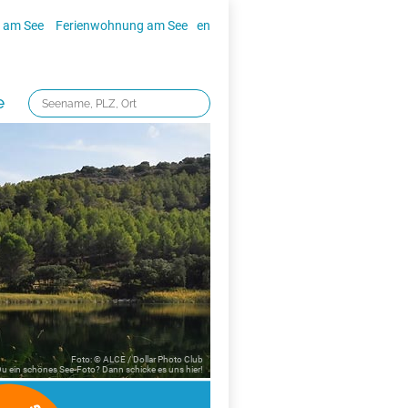
 am See
Ferienwohnung am See
en
e
Foto: © ALCE / Dollar Photo Club
 Du ein schönes See-Foto? Dann schicke es uns
hier!