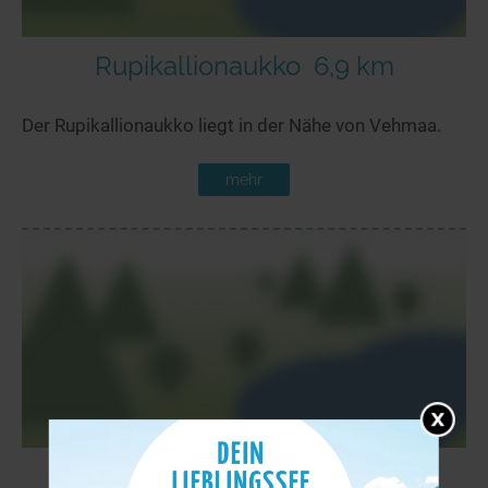
Rupikallionaukko
6,9 km
Der Rupikallionaukko liegt in der Nähe von Vehmaa.
mehr
Hankasjärvi
7,4 km