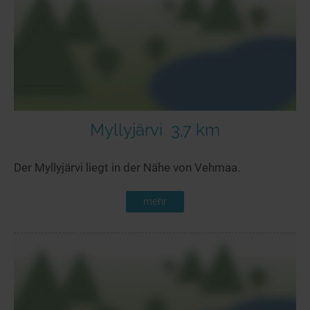
Seen in Europa
Glamping
Österreich
Schweiz
Frankreich
Niederlande
Schweden
Myllyjärvi
3,7 km
Norwegen
Der Myllyjärvi liegt in der Nähe von Vehmaa.
alle Länder…
mehr