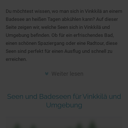
Hotels am See
Urlaub an der Küste
Radtouren am See
Finde Deinen See
Ferienwohnungen
Du möchtest wissen, wo man sich in Vinkkilä an einem
Direkt am Wasser
Stand Up Paddeling
Badesee an heißen Tagen abkühlen kann? Auf dieser
Seen in Deiner Nähe
Hausboote
Unterkünfte
Kitesurfen
Seite zeigen wir, welche Seen sich in Vinkkilä und
Seen in Deutschland
Camping am See
Hotels am See
Kanu- & Kajaktouren
Umgebung befinden. Ob für ein erfrischendes Bad,
Seen in Europa
Top-Hotels
Ferienwohnungen
Badeseen in Deutschland
einen schönen Spaziergang oder eine Radtour, diese
Strandbad-Verzeichnis
Top-Hotel Empfehlungen
Seen sind perfekt für einen Ausflug und schnell zu
Hausboote
Genuss pur
erreichen.
Überwachte Badestellen
Familienhotels
Camping
Wellness am See
Hunde am See
Bike-Hotels
Aktiv-Urlaub
Gourmet-Urlaub
Weiter lesen
Unsere See-Highlights
Wellness-Hotels
Kanu- & Kajak-Urlaub
Romantik Hotels
Deutschlands schönste Seen
Biohotels
Wanderurlaub
Seen und Badeseen für Vinkkilä und
Top Seen nach Bundesländern
Ausgefallenes
Bikeurlaub
Umgebung
Top Seen nach Regionen
Häuser auf dem Wasser
Auszeit & Wellness
Deutschlands Lieblingsseen
Hundefreundliche Unterkünfte