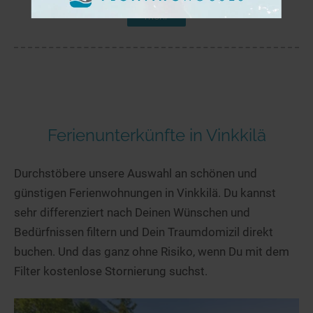
mehr
Ferienunterkünfte in Vinkkilä
Durchstöbere unsere Auswahl an schönen und
günstigen Ferienwohnungen in Vinkkilä. Du kannst
sehr differenziert nach Deinen Wünschen und
Bedürfnissen filtern und Dein Traumdomizil direkt
buchen. Und das ganz ohne Risiko, wenn Du mit dem
Filter kostenlose Stornierung suchst.