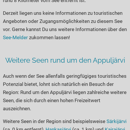
rund 8 Kilometer vom See entfernt ist.
Seen in Europa
Glamping
Österreich
Derzeit liegen uns keine Informationen zu touristischen
Angeboten oder Zugangsmöglichkeiten zu diesem See
Schweiz
vor. Gerne kannst Du uns weitere Informationen über den
Frankreich
See-Melder
zukommen lassen!
Niederlande
Schweden
Weitere Seen rund um den Appuljärvi
Norwegen
alle Länder…
Auch wenn der See allenfalls geringfügiges touristisches
Potenzial bietet, lohnt sich natürlich ein Besuch der
Region: Rund um den Appuljärvi liegen zahlreiche weitere
Seen, die sich durch einen hohen Freizeitwert
auszeichnen.
Weitere Seen in der Region sind beispielsweise
Särkijärvi
(ca. 0 km entfernt),
Hankasjärvi
(ca. 1 km) und
Kairajärvi