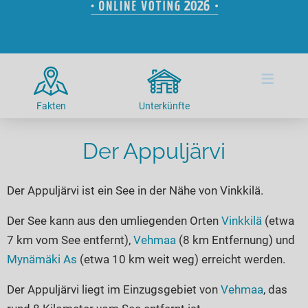
Hotels am See
Urlaub an der Küste
Radtouren am See
Finde Deinen See
Ferienwohnungen
Direkt am Wasser
Stand Up Paddeling
Seen in Deiner Nähe
Hausboote
Unterkünfte
Kitesurfen
≡
Seen in Deutschland
Camping am See
Hotels am See
Kanu- & Kajaktouren
Seen in Europa
Top-Hotels
Ferienwohnungen
Badeseen in Deutschland
Fakten
Unterkünfte
Strandbad-Verzeichnis
Top-Hotel Empfehlungen
Hausboote
Genuss pur
Überwachte Badestellen
Der Appuljärvi
Familienhotels
Camping
Wellness am See
Hunde am See
Bike-Hotels
Aktiv-Urlaub
Gourmet-Urlaub
Der Appuljärvi ist ein See in der Nähe von Vinkkilä.
Unsere See-Highlights
Wellness-Hotels
Kanu- & Kajak-Urlaub
Romantik Hotels
Deutschlands schönste Seen
Biohotels
Wanderurlaub
Der See kann aus den umliegenden Orten
Vinkkilä
(etwa
7 km vom See entfernt),
Vehmaa
(8 km Entfernung) und
Top Seen nach Bundesländern
Ausgefallenes
Bikeurlaub
Mynämäki As
(etwa 10 km weit weg) erreicht werden.
Top Seen nach Regionen
Häuser auf dem Wasser
Auszeit & Wellness
Deutschlands Lieblingsseen
Der Appuljärvi liegt im Einzugsgebiet von
Vehmaa
, das
Hundefreundliche Unterkünfte