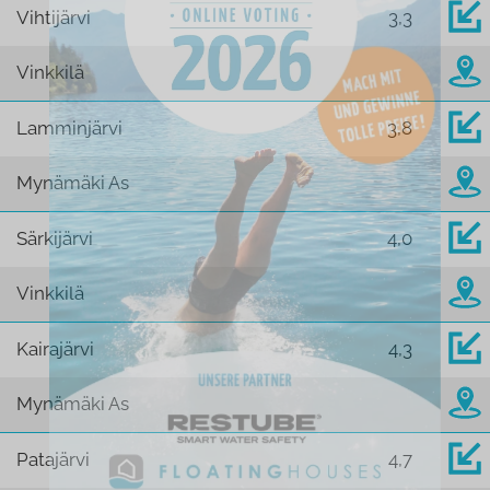
Vihtijärvi
3,3
Vinkkilä
Lamminjärvi
3,8
Mynämäki As
Särkijärvi
4,0
Vinkkilä
Kairajärvi
4,3
Mynämäki As
Patajärvi
4,7