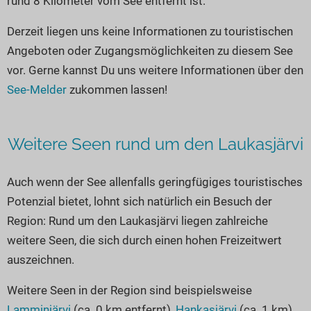
rund 8 Kilometer vom See entfernt ist.
Seen in Europa
Glamping
Österreich
Derzeit liegen uns keine Informationen zu touristischen
Angeboten oder Zugangsmöglichkeiten zu diesem See
Schweiz
vor. Gerne kannst Du uns weitere Informationen über den
Frankreich
See-Melder
zukommen lassen!
Niederlande
Schweden
Weitere Seen rund um den Laukasjärvi
Norwegen
alle Länder…
Auch wenn der See allenfalls geringfügiges touristisches
Potenzial bietet, lohnt sich natürlich ein Besuch der
Region: Rund um den Laukasjärvi liegen zahlreiche
weitere Seen, die sich durch einen hohen Freizeitwert
auszeichnen.
Weitere Seen in der Region sind beispielsweise
Lamminjärvi
(ca. 0 km entfernt),
Hankasjärvi
(ca. 1 km)