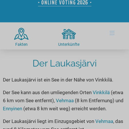
Hotels am See
Urlaub an der Küste
Radtouren am See
Finde Deinen See
Ferienwohnungen
Direkt am Wasser
Stand Up Paddeling
Seen in Deiner Nähe
Hausboote
Unterkünfte
Kitesurfen
≡
Seen in Deutschland
Camping am See
Hotels am See
Kanu- & Kajaktouren
Seen in Europa
Top-Hotels
Ferienwohnungen
Badeseen in Deutschland
Fakten
Unterkünfte
Strandbad-Verzeichnis
Top-Hotel Empfehlungen
Hausboote
Genuss pur
Überwachte Badestellen
Der Laukasjärvi
Familienhotels
Camping
Wellness am See
Hunde am See
Bike-Hotels
Aktiv-Urlaub
Gourmet-Urlaub
Der Laukasjärvi ist ein See in der Nähe von Vinkkilä.
Unsere See-Highlights
Wellness-Hotels
Kanu- & Kajak-Urlaub
Romantik Hotels
Deutschlands schönste Seen
Biohotels
Wanderurlaub
Der See kann aus den umliegenden Orten
Vinkkilä
(etwa
6 km vom See entfernt),
Vehmaa
(8 km Entfernung) und
Top Seen nach Bundesländern
Ausgefallenes
Bikeurlaub
Ennyinen
(etwa 8 km weit weg) erreicht werden.
Top Seen nach Regionen
Häuser auf dem Wasser
Auszeit & Wellness
Deutschlands Lieblingsseen
Der Laukasjärvi liegt im Einzugsgebiet von
Vehmaa
, das
Hundefreundliche Unterkünfte