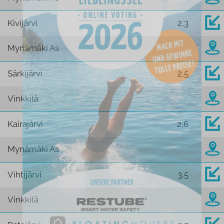
Kivijärvi
2,3
Mynämäki As
Särkijärvi
2,5
Vinkkilä
Kairajärvi
2,6
Mynämäki As
Vihtijärvi
3,5
Vinkkilä