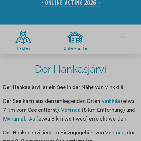
Hotels am See
Urlaub an der Küste
Radtouren am See
Finde Deinen See
Ferienwohnungen
Direkt am Wasser
Stand Up Paddeling
Seen in Deiner Nähe
Hausboote
Unterkünfte
Kitesurfen
≡
Seen in Deutschland
Camping am See
Hotels am See
Kanu- & Kajaktouren
Seen in Europa
Top-Hotels
Ferienwohnungen
Badeseen in Deutschland
Fakten
Unterkünfte
Strandbad-Verzeichnis
Top-Hotel Empfehlungen
Hausboote
Genuss pur
Überwachte Badestellen
Der Hankasjärvi
Familienhotels
Camping
Wellness am See
Hunde am See
Bike-Hotels
Aktiv-Urlaub
Gourmet-Urlaub
Der Hankasjärvi ist ein See in der Nähe von Vinkkilä.
Unsere See-Highlights
Wellness-Hotels
Kanu- & Kajak-Urlaub
Romantik Hotels
Deutschlands schönste Seen
Biohotels
Wanderurlaub
Der See kann aus den umliegenden Orten
Vinkkilä
(etwa
7 km vom See entfernt),
Vehmaa
(8 km Entfernung) und
Top Seen nach Bundesländern
Ausgefallenes
Bikeurlaub
Mynämäki As
(etwa 8 km weit weg) erreicht werden.
Top Seen nach Regionen
Häuser auf dem Wasser
Auszeit & Wellness
Deutschlands Lieblingsseen
Der Hankasjärvi liegt im Einzugsgebiet von
Vehmaa
, das
Hundefreundliche Unterkünfte