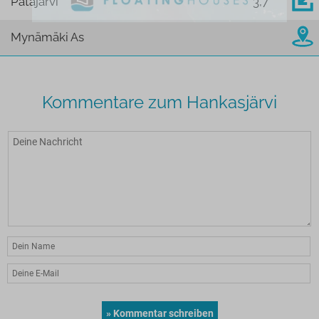
Patajärvi
3,7
Mynämäki As
Kommentare zum Hankasjärvi