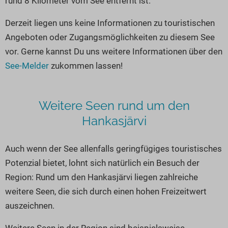
rund 8 Kilometer vom See entfernt ist.
Seen in Europa
Glamping
Österreich
Derzeit liegen uns keine Informationen zu touristischen
Angeboten oder Zugangsmöglichkeiten zu diesem See
Schweiz
vor. Gerne kannst Du uns weitere Informationen über den
Frankreich
See-Melder
zukommen lassen!
Niederlande
Schweden
Weitere Seen rund um den
Norwegen
Hankasjärvi
alle Länder…
Auch wenn der See allenfalls geringfügiges touristisches
Potenzial bietet, lohnt sich natürlich ein Besuch der
Region: Rund um den Hankasjärvi liegen zahlreiche
weitere Seen, die sich durch einen hohen Freizeitwert
auszeichnen.
Weitere Seen in der Region sind beispielsweise