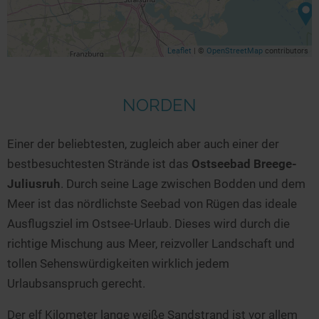
Seen in Europa
Glamping
Österreich
Leaflet
| ©
OpenStreetMap
contributors
Schweiz
Frankreich
NORDEN
Niederlande
Schweden
Einer der beliebtesten, zugleich aber auch einer der
Norwegen
bestbesuchtesten Strände ist das
Ostseebad Breege-
alle Länder…
Juliusruh
. Durch seine Lage zwischen Bodden und dem
Meer ist das nördlichste Seebad von Rügen das ideale
Ausflugsziel im Ostsee-Urlaub. Dieses wird durch die
richtige Mischung aus Meer, reizvoller Landschaft und
tollen Sehenswürdigkeiten wirklich jedem
Urlaubsanspruch gerecht.
Der elf Kilometer lange weiße Sandstrand ist vor allem