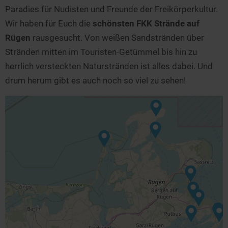
Hotels am See
Urlaub an der Küste
Radtouren am See
Paradies für Nudisten und Freunde der Freikörperkultur.
Finde Deinen See
Ferienwohnungen
Direkt am Wasser
Stand Up Paddeling
Wir haben für Euch die
schönsten FKK Strände auf
Seen in Deiner Nähe
Hausboote
Rügen
rausgesucht. Von weißen Sandstränden über
Unterkünfte
Kitesurfen
Stränden mitten im Touristen-Getümmel bis hin zu
Seen in Deutschland
Camping am See
Hotels am See
Kanu- & Kajaktouren
herrlich versteckten Naturstränden ist alles dabei. Und
Seen in Europa
Top-Hotels
Ferienwohnungen
Badeseen in Deutschland
drum herum gibt es auch noch so viel zu sehen!
Strandbad-Verzeichnis
Top-Hotel Empfehlungen
Hausboote
Genuss pur
Überwachte Badestellen
Familienhotels
Camping
Wellness am See
Hunde am See
Bike-Hotels
Aktiv-Urlaub
Gourmet-Urlaub
Unsere See-Highlights
Wellness-Hotels
Kanu- & Kajak-Urlaub
Romantik Hotels
Deutschlands schönste Seen
Biohotels
Wanderurlaub
Top Seen nach Bundesländern
Ausgefallenes
Bikeurlaub
Top Seen nach Regionen
Häuser auf dem Wasser
Auszeit & Wellness
Deutschlands Lieblingsseen
Hundefreundliche Unterkünfte