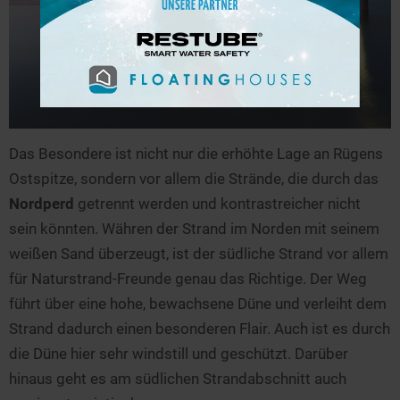
Das Besondere ist nicht nur die erhöhte Lage an Rügens
Ostspitze, sondern vor allem die Strände, die durch das
Nordperd
getrennt werden und kontrastreicher nicht
sein könnten. Währen der Strand im Norden mit seinem
weißen Sand überzeugt, ist der südliche Strand vor allem
für Naturstrand-Freunde genau das Richtige. Der Weg
führt über eine hohe, bewachsene Düne und verleiht dem
Strand dadurch einen besonderen Flair. Auch ist es durch
die Düne hier sehr windstill und geschützt. Darüber
hinaus geht es am südlichen Strandabschnitt auch