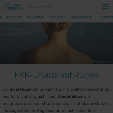
en
Ratgeber
Newsletter
See-Finder
Familienhotels
Ferienwo
+
Wasserwelten
Neueste Themen
+
Urlaub
Kategorie Übersicht
Aktiv & Sport
Foto: pixabay.com
Urlaubsangebote
Erlebnisse am Wasser
FKK-Urlaub auf Rügen
+
Unterkünfte
Aktuelle Angebote
Die perfekte Auszeit
Top-Reiseziele
Magische Orte
Die
Insel Rügen
ist bekannt für ihre weißen Sandstrände
Unterkünfte am Wasser
und für die unvergleichlichen
Kreidefelsen
, die
Familienurlaub
Draußen aktiv
+
besonders durch den Kontrast zu der tief blauen Ostsee
Finde deinen See
Unterkünfte am See
Hausboot-Urlaub
Wandern am See
ins Auge stechen. Rügen ist aber auch ein echtes