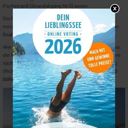
Fischstrand (Strandabgang Nr.5) essen.
Die Frühaufsteher unter Euch können hier ab 8 Uhr
morgens frischen Fisch an einer der kleinen Buden der
Baabener Fischer kaufen.
Wer einen ausgedehnten Spaziergang machen möchte,
der kann vom Ostseebad Baabe gemütlich zu unserem
nächsten Strand spazieren. Nach ca. 45 Minuten Weg
(Richtung Südosten) erreicht Ihr dann das
Ostseebad
Göhren
.