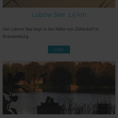
Seen in Europa
Glamping
Österreich
Lubow See
1,9 km
Schweiz
Der Lubow See liegt in der Nähe von Zühlsdorf in
Frankreich
Brandenburg.
Niederlande
Schweden
mehr
Norwegen
alle Länder…