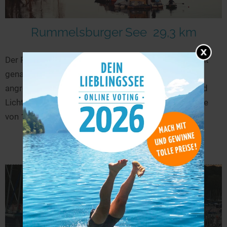
Rummelsburger See
29,3 km
Der Rummelsburger See (auch Rummelsburger Bucht
genannt) ist eine Spreebucht in Berlin mit den
angrenzenden Bezirken Friedrichshain-Kreuzberg und
Lichtenberg. Der Rummelsburger See mit einer Länge
von 1,6...
mehr