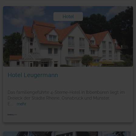
Hotel
Foto: © booking.com
Hotel Leugermann
Das familiengeführte 4-Sterne-Hotel in Ibbenbüren liegt im
Dreieck der Städte Rheine, Osnabrück und Münster.
E
...
mehr