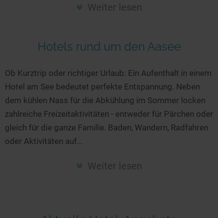
Seen in Europa
Glamping
Weiter lesen
Österreich
Schweiz
Hotels rund um den Aasee
Frankreich
Niederlande
Ob Kurztrip oder richtiger Urlaub: Ein Aufenthalt in einem
Hotel am See bedeutet perfekte Entspannung. Neben
Schweden
dem kühlen Nass für die Abkühlung im Sommer locken
Norwegen
zahlreiche Freizeitaktivitäten - entweder für Pärchen oder
alle Länder…
gleich für die ganze Familie. Baden, Wandern, Radfahren
oder Aktivitäten auf...
Weiter lesen