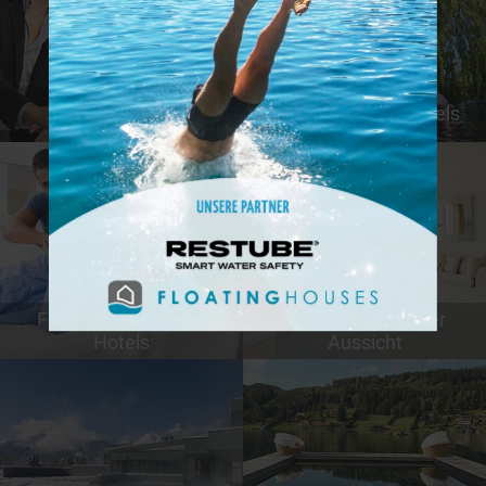
Günstige Hotels
Tierfreundliche Hotels
Familienfreundliche
Hotels mit schöner
Hotels
Aussicht