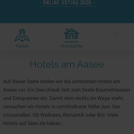
Hotels am See
Urlaub an der Küste
Radtouren am See
Finde Deinen See
Ferienwohnungen
Direkt am Wasser
Stand Up Paddeling
Seen in Deiner Nähe
Hausboote
Unterkünfte
Kitesurfen
≡
Seen in Deutschland
Camping am See
Hotels am See
Kanu- & Kajaktouren
Seen in Europa
Top-Hotels
Ferienwohnungen
Badeseen in Deutschland
Fakten
Unterkünfte
Strandbad-Verzeichnis
Top-Hotel Empfehlungen
Hausboote
Genuss pur
Hotels am Aasee
Überwachte Badestellen
Familienhotels
Camping
Wellness am See
Hunde am See
Bike-Hotels
Aktiv-Urlaub
Gourmet-Urlaub
Auf dieser Seite stellen wir die schönsten Hotels am
Unsere See-Highlights
Wellness-Hotels
Kanu- & Kajak-Urlaub
Romantik Hotels
Aasee vor. Ein See-Urlaub lädt zum Seele-Baumelnlassen
Deutschlands schönste Seen
Biohotels
Wanderurlaub
und Entspannen ein. Damit dem nichts im Wege steht,
Top Seen nach Bundesländern
Ausgefallenes
Bikeurlaub
versuchen wir Hotels in unmittelbarer Nähe zum See
vorzustellen. Ob Wellness, Romantik oder Bio: Viele
Top Seen nach Regionen
Häuser auf dem Wasser
Auszeit & Wellness
Hotels auf Seen.de haben...
Deutschlands Lieblingsseen
Hundefreundliche Unterkünfte