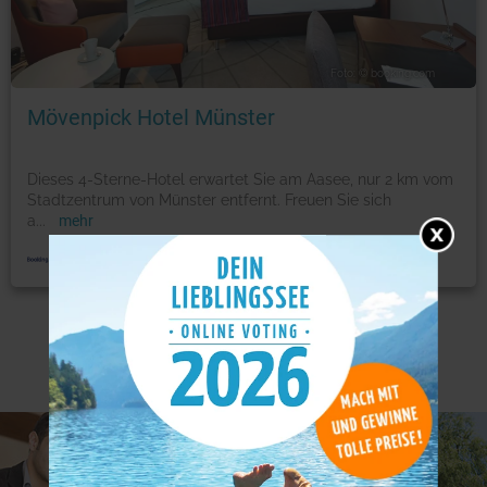
Foto: © booking.com
Mövenpick Hotel Münster
Dieses 4-Sterne-Hotel erwartet Sie am Aasee, nur 2 km vom
Stadtzentrum von Münster entfernt. Freuen Sie sich
a
...
mehr
Weitere Angebote