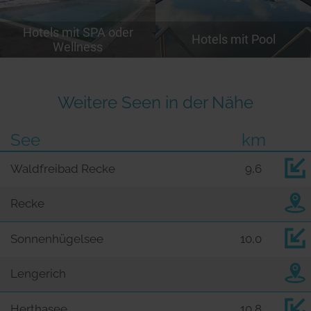
Hotels mit SPA oder
Hotels mit Pool
Wellness
Weitere Seen in der Nähe
See
km
Waldfreibad Recke
9,6
Recke
Sonnenhügelsee
10,0
Lengerich
Herthasee
10,8