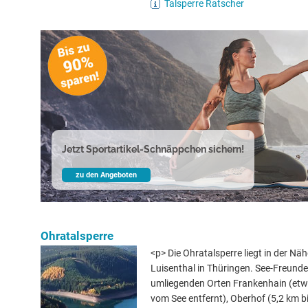
Talsperre Ratscher
Jetzt Sportartikel-Schnäppchen sichern!
zu den Angeboten
Ohratalsperre
<p> Die Ohratalsperre liegt in der Nä
Luisenthal in Thüringen. See-Freund
umliegenden Orten Frankenhain (etw
vom See entfernt), Oberhof (5,2 km b