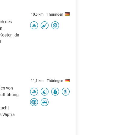
10,5 km
Thüringen
ich des
n.
 Kosten, da
t.
11,1 km
Thüringen
den von
aufhöhung,
zucht
s Wipfra