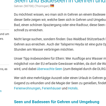
Seen und Badeseen in Gehren u
Gehren (98708) (Thüringen)
Du möchtest wissen, wo man sich in Gehren an einem Badesee
dieser Seite zeigen wir, welche Seen sich in Gehren und Umgebu
Bad, einen schönen Spaziergang oder eine Radtour, diese Seen s
schnell zu erreichen.
rund um
rs.
Nicht lange suchen, sondern finden: Das Waldbad Stützerbach lä
Gehren aus erreichen. Auch der Talsperre Heyda ist eine gute Op
Stunden am Wasser verbringen möchten.
Unser Tipp insbesondere für Eltern: Wer Ausflüge ans Wasser mit
möglichst von der EU erfasste Gewässer wählen, da dort die W
wird, und dabei
überwachte Seen
(zum Beispiel durch die DLRG
ns, es
Wer sich eine mehrtägige Auszeit oder einen Urlaub in Gehren 
Gegend zu erkunden und die Magie der Seen zu genießen, findet
Ferienwohnungen
,
Ferienhäuser
und
Hotels
.
en
Seen und Badeseen für Gehren und Umgebung