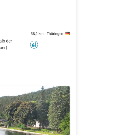
38,2 km
Thüringen
alb der
uer)