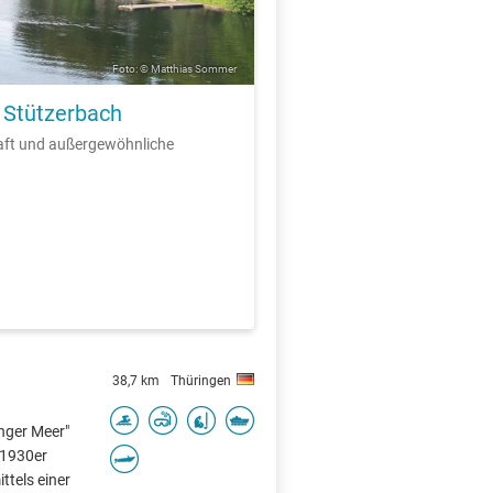
Foto: © Matthias Sommer
 Stützerbach
aft und außergewöhnliche
38,7 km
Thüringen
nger Meer"
n 1930er
ttels einer