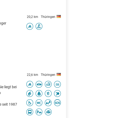
20,2 km
Thüringen
inger
22,6 km
Thüringen
 liegt bei
n
 seit 1987