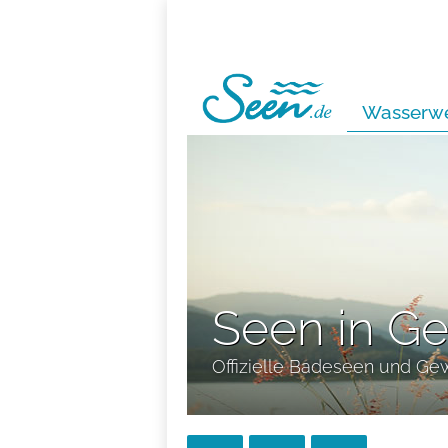
Wasserwe
Seen in G
Offizielle Badeseen und Ge