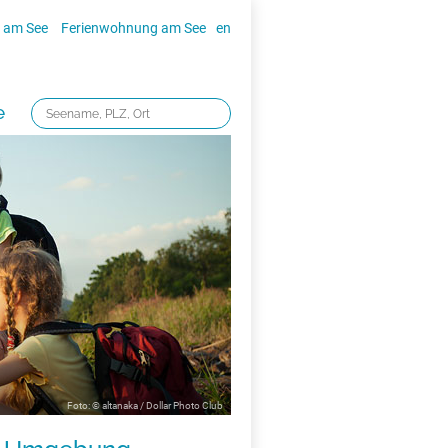
 am See
Ferienwohnung am See
en
e
Foto: © altanaka / Dollar Photo Club