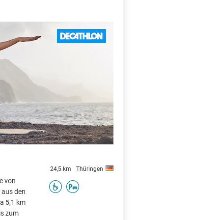
X
24,5 km
Thüringen
he von
e aus den
a 5,1 km
is zum