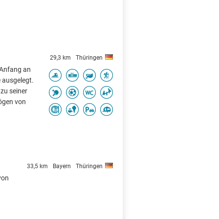
29,3 km
Thüringen
 Anfang an
 ausgelegt.
zu seiner
ögen von
33,5 km
Bayern
Thüringen
von