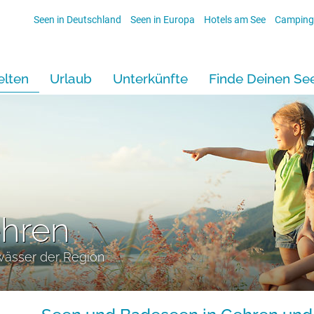
Seen in Deutschland
Seen in Europa
Hotels am See
Camping
lten
Urlaub
Unterkünfte
Finde Deinen Se
ehren
wässer der Region