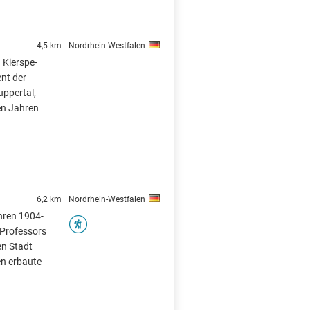
4,5 km
Nordrhein-Westfalen
 Kierspe-
nt der
ppertal,
en Jahren
6,2 km
Nordrhein-Westfalen
hren 1904-
Professors
en Stadt
en erbaute