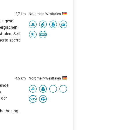
2,7 km
Nordrhein-Westfalen
 Lingese
bergischen
falen. Seit
sertalsperre
4,5 km
Nordrhein-Westfalen
einde
n
 der
herholung.