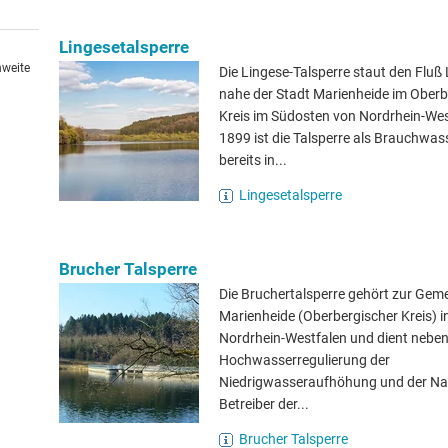
Lingesetalsperre
hweite
Die Lingese-Talsperre staut den Fluß
nahe der Stadt Marienheide im Ober
Kreis im Südosten von Nordrhein-West
1899 ist die Talsperre als Brauchwas
bereits in...
Lingesetalsperre
Brucher Talsperre
Die Bruchertalsperre gehört zur Gem
Marienheide (Oberbergischer Kreis) i
Nordrhein-Westfalen und dient neben
Hochwasserregulierung der
Niedrigwasseraufhöhung und der Na
Betreiber der...
Brucher Talsperre