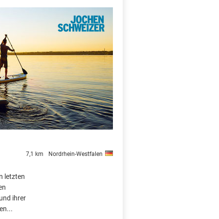
X
7,1 km
Nordrhein-Westfalen
n letzten
en
und ihrer
en...