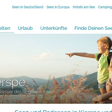
Seen in Deutschland
Seen in Europa
Hotels am See
Camping
lten
Urlaub
Unterkünfte
Finde Deinen Se
erspe
wässer der Region