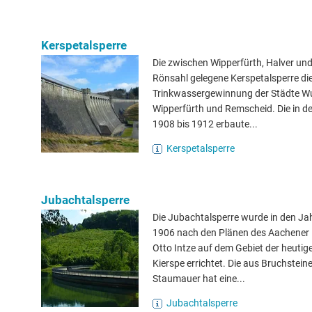
Kerspetalsperre
Die zwischen Wipperfürth, Halver und
Rönsahl gelegene Kerspetalsperre die
Trinkwassergewinnung der Städte Wu
Wipperfürth und Remscheid. Die in d
1908 bis 1912 erbaute...
Kerspetalsperre
Jubachtalsperre
Die Jubachtalsperre wurde in den Ja
1906 nach den Plänen des Aachener 
Otto Intze auf dem Gebiet der heutig
Kierspe errichtet. Die aus Bruchstein
Staumauer hat eine...
Jubachtalsperre