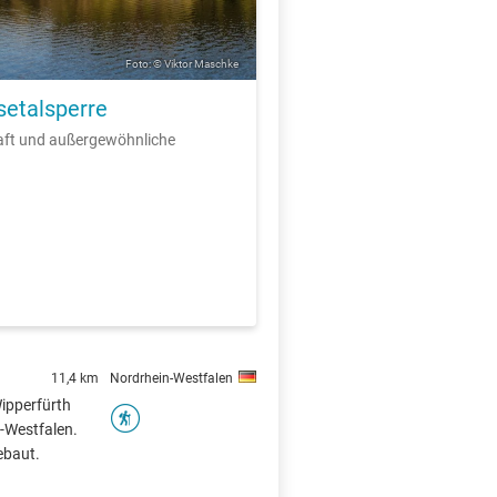
Foto: © Viktor Maschke
setalsperre
aft und außergewöhnliche
11,4 km
Nordrhein-Westfalen
Wipperfürth
n-Westfalen.
ebaut.