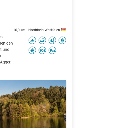
10,0 km
Nordrhein-Westfalen
im
chen den
t und
n
Agger...