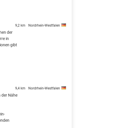
9,2 km
Nordrhein-Westfalen
chen der
rre in
ionen gibt
9,4 km
Nordrhein-Westfalen
n der Nähe
in-
enden