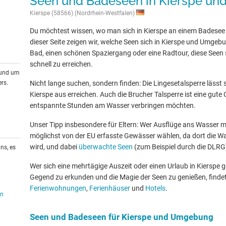
Seen und Badeseen in Kierspe u
Kierspe (58566) (Nordrhein-Westfalen)
Du möchtest wissen, wo man sich in Kierspe an einem Badesee
dieser Seite zeigen wir, welche Seen sich in Kierspe und Umgebu
Bad, einen schönen Spaziergang oder eine Radtour, diese Seen s
schnell zu erreichen.
rund um
rs.
Nicht lange suchen, sondern finden: Die Lingesetalsperre lässt 
Kierspe aus erreichen. Auch die Brucher Talsperre ist eine gute Op
entspannte Stunden am Wasser verbringen möchten.
Unser Tipp insbesondere für Eltern: Wer Ausflüge ans Wasser mit
möglichst von der EU erfasste Gewässer wählen, da dort die W
wird, und dabei
überwachte Seen
(zum Beispiel durch die DLRG
ns, es
Wer sich eine mehrtägige Auszeit oder einen Urlaub in Kierspe
Gegend zu erkunden und die Magie der Seen zu genießen, findet
Ferienwohnungen
,
Ferienhäuser
und
Hotels
.
en
Seen und Badeseen für Kierspe und Umgebung