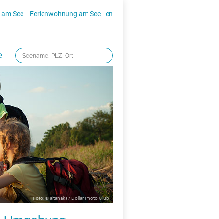
 am See
Ferienwohnung am See
en
e
Foto: © altanaka / Dollar Photo Club