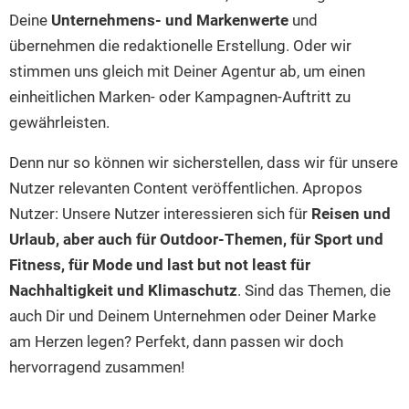
Seen in Europa
Glamping
Deine
Unternehmens- und Markenwerte
und
Österreich
übernehmen die redaktionelle Erstellung. Oder wir
Schweiz
stimmen uns gleich mit Deiner Agentur ab, um einen
einheitlichen Marken- oder Kampagnen-Auftritt zu
Frankreich
gewährleisten.
Niederlande
Denn nur so können wir sicherstellen, dass wir für unsere
Schweden
Nutzer relevanten Content veröffentlichen. Apropos
Norwegen
Nutzer: Unsere Nutzer interessieren sich für
Reisen und
alle Länder…
Urlaub, aber auch für Outdoor-Themen, für Sport und
Fitness, für Mode und last but not least für
Nachhaltigkeit und Klimaschutz
. Sind das Themen, die
auch Dir und Deinem Unternehmen oder Deiner Marke
am Herzen legen? Perfekt, dann passen wir doch
hervorragend zusammen!