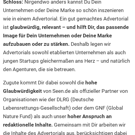
Hotels am See
Urlaub an der Küste
Schloss:
Nirgendwo anders kannst Du Dein
Radtouren am See
Unternehmen oder Deine Marke so schön inszenieren
Finde Deinen See
Ferienwohnungen
Direkt am Wasser
Stand Up Paddeling
wie in einem Advertorial. Ein gut gemachtes Advertorial
Seen in Deiner Nähe
Hausboote
Unterkünfte
Kitesurfen
ist
glaubwürdig, relevant – und hilft Dir, das passende
Seen in Deutschland
Camping am See
Hotels am See
Kanu- & Kajaktouren
Image für Dein Unternehmen oder Deine Marke
Seen in Europa
Top-Hotels
Ferienwohnungen
aufzubauen oder zu stärken.
Deshalb legen wir
Badeseen in Deutschland
Advertorials sowohl etablierten Unternehmen als auch
Strandbad-Verzeichnis
Top-Hotel Empfehlungen
Hausboote
Genuss pur
jungen Startups gleichermaßen ans Herz – und natürlich
Überwachte Badestellen
Familienhotels
Camping
Wellness am See
den Agenturen, die sie betreuen.
Hunde am See
Bike-Hotels
Aktiv-Urlaub
Gourmet-Urlaub
Zugute kommt Dir dabei sowohl die
hohe
Unsere See-Highlights
Wellness-Hotels
Kanu- & Kajak-Urlaub
Romantik Hotels
Glaubwürdigkeit
von Seen.de als offizieller Partner von
Deutschlands schönste Seen
Biohotels
Wanderurlaub
Organisationen wie der DLRG (Deutsche
Top Seen nach Bundesländern
Ausgefallenes
Bikeurlaub
Lebensrettungs-Gesellschaft) oder dem GNF (Global
Top Seen nach Regionen
Nature Fund) als auch unser
hoher Anspruch an
Häuser auf dem Wasser
Auszeit & Wellness
redaktionelle Inhalte.
Gemeinsam mit Dir arbeiten wir
Deutschlands Lieblingsseen
Hundefreundliche Unterkünfte
die Inhalte des Advertorials aus, berücksichtigen dabei