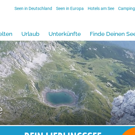
Seen in Deutschland
Seen in Europa
Hotels am See
Camping
lten
Urlaub
Unterkünfte
Finde Deinen Se
e