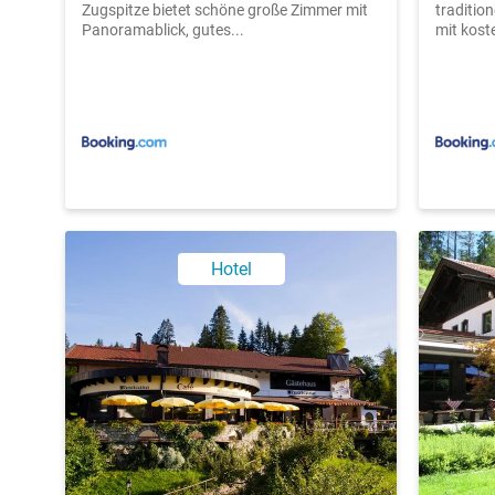
Zugspitze bietet schöne große Zimmer mit
traditio
Panoramablick, gutes...
mit kost
Hotel