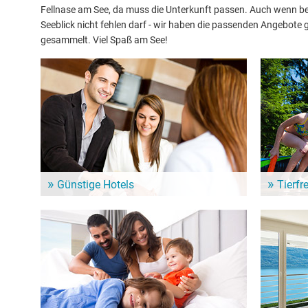
Fellnase am See, da muss die Unterkunft passen. Auch wenn bei
Seeblick nicht fehlen darf - wir haben die passenden Angebot
gesammelt. Viel Spaß am See!
Günstige Hotels
Tierfr
In der Nähe vom Stuibensee warten zahlreiche
Urlaub mit
Hotels für Deinen nächsten See-Urlaub. Günstige
in der Um
Hotels für ein Wochenende oder länger.
vierbeinig