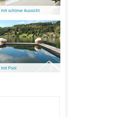
 mit schöner Aussicht
it Blick auf den See oder eine tolle
igkeit: Diese Hotels in der Nähe vom
 bieten großartige Aussicht!
 mit Pool
ee noch nicht aufgewärmt ist, lohnt sich
it Pool. Viele davon sind ganz in der
tuibensee – hier findest Du sie!