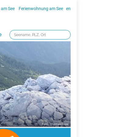
 am See
Ferienwohnung am See
en
e
Foto: Thomas Rose