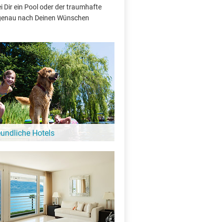
 Dir ein Pool oder der traumhafte
e genau nach Deinen Wünschen
eundliche Hotels
 Hund ist hier kein Problem: Diese Hotels
gebung vom Stuibensee heißen auch
e Gäste bei sich willkommen!