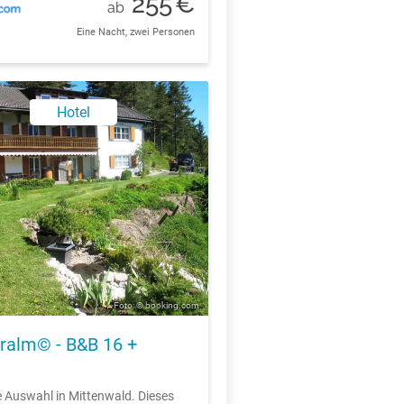
255
€
ab
Eine Nacht, zwei Personen
Hotel
Foto: © booking.com
ralm© - B&B 16 +
e Auswahl in Mittenwald. Dieses