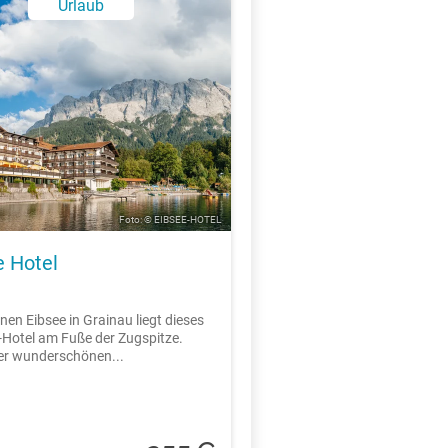
Urlaub
Foto: © EIBSEE-HOTEL
e Hotel
en Eibsee in Grainau liegt dieses
-Hotel am Fuße der Zugspitze.
er wunderschönen...