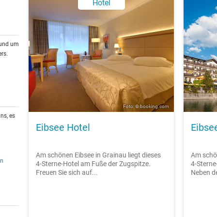
Hotel
rund um
rs.
Foto: © booking.com
ns, es
Eibsee Hotel
Eibse
Am schönen Eibsee in Grainau liegt dieses
Am schön
en
4-Sterne-Hotel am Fuße der Zugspitze.
4-Sterne
Freuen Sie sich auf...
Neben d