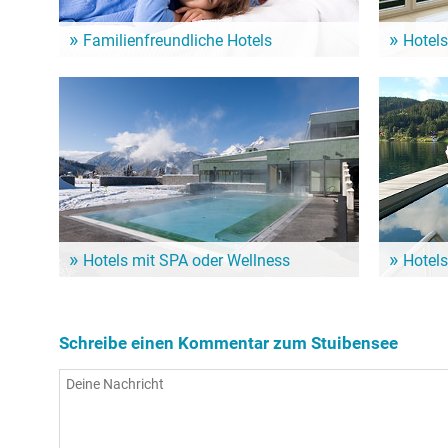
Familienfreundliche Hotels
Hotels
Ein Familienurlaub am See ist für Klein und Groß
Aufstehen m
das Highlight! Von diesen Hotels geht es schnell
Sehenswürd
zum Stuibensee und seinen zahlreichen Angeboten!
Stuibensee
Hotels mit SPA oder Wellness
Hotels
So richtig verwöhnen lassen und dem Körper dabei
Wenn der S
noch etwas Gutes tun: Dafür sind Wellness-Hotels
ein Hotel m
in der Nähe vom Stuibensee die erste Wahl!
Nähe vom S
Schreibe einen Kommentar zum Stuibensee