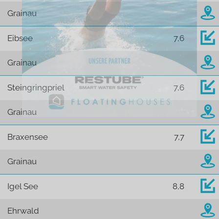
Grainau
Eibsee
7,6
Grainau
Steingringpriel
7,6
Grainau
Braxensee
7,7
Grainau
Igel See
8,8
Ehrwald