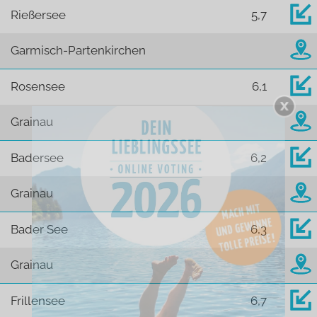
Rießersee
5,7
Garmisch-Partenkirchen
Rosensee
6,1
Grainau
Badersee
6,2
Grainau
Bader See
6,3
Grainau
Frillensee
6,7