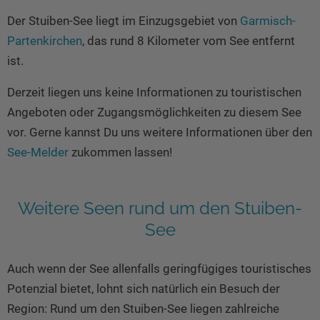
Seen in Europa
Glamping
Der Stuiben-See liegt im Einzugsgebiet von
Garmisch-
Österreich
Partenkirchen
, das rund 8 Kilometer vom See entfernt
Schweiz
ist.
Frankreich
Derzeit liegen uns keine Informationen zu touristischen
Niederlande
Angeboten oder Zugangsmöglichkeiten zu diesem See
Schweden
vor. Gerne kannst Du uns weitere Informationen über den
See-Melder
zukommen lassen!
Norwegen
alle Länder…
Weitere Seen rund um den Stuiben-
See
Auch wenn der See allenfalls geringfügiges touristisches
Potenzial bietet, lohnt sich natürlich ein Besuch der
Region: Rund um den Stuiben-See liegen zahlreiche