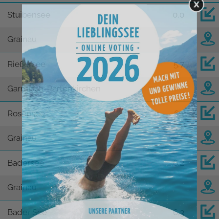
Stuibensee
0,0
Grainau
Rießersee
5,7
Garmisch-Partenkirchen
Rosensee
6,1
Grainau
Badersee
6,2
Grainau
Bader See
6,3