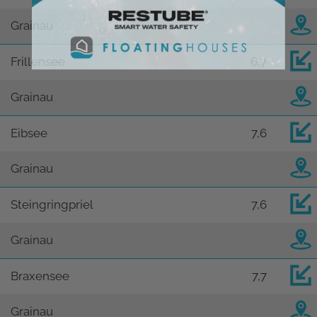
Grainau
Frillensee
6,7
Grainau
Eibsee
7,6
Grainau
Steingringpriel
7,6
Grainau
Braxensee
7,7
Grainau