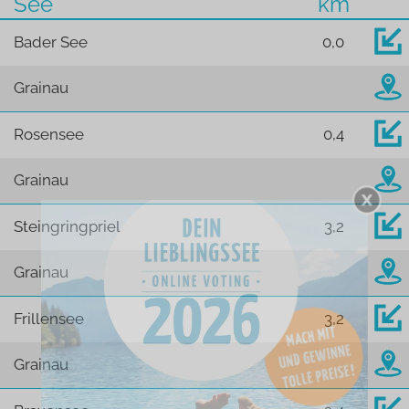
See
km
Bader See
0,0
Grainau
Rosensee
0,4
Grainau
Steingringpriel
3,2
Grainau
Frillensee
3,2
Grainau