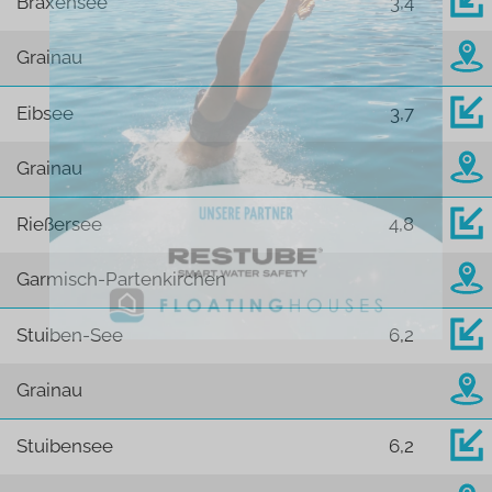
Braxensee
3,4
Grainau
Eibsee
3,7
Grainau
Rießersee
4,8
Garmisch-Partenkirchen
Stuiben-See
6,2
Grainau
Stuibensee
6,2