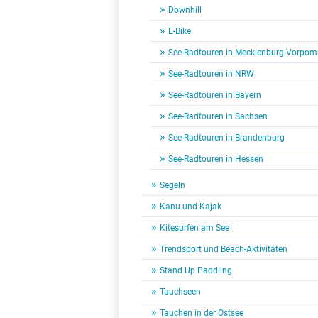
Downhill
E-Bike
See-Radtouren in Mecklenburg-Vorpo
See-Radtouren in NRW
See-Radtouren in Bayern
See-Radtouren in Sachsen
See-Radtouren in Brandenburg
See-Radtouren in Hessen
Segeln
Kanu und Kajak
Kitesurfen am See
Trendsport und Beach-Aktivitäten
Stand Up Paddling
Tauchseen
Tauchen in der Ostsee