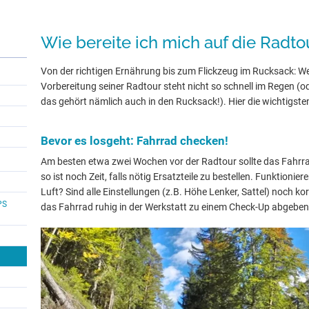
Wie bereite ich mich auf die Radto
Von der richtigen Ernährung bis zum Flickzeug im Rucksack: Wer
Vorbereitung seiner Radtour steht nicht so schnell im Regen (
das gehört nämlich auch in den Rucksack!). Hier die wichtigste
Bevor es losgeht: Fahrrad checken!
Am besten etwa zwei Wochen vor der Radtour sollte das Fahrr
so ist noch Zeit, falls nötig Ersatzteile zu bestellen. Funktionie
Luft? Sind alle Einstellungen (z.B. Höhe Lenker, Sattel) noch kor
PS
das Fahrrad ruhig in der Werkstatt zu einem Check-Up abgeben