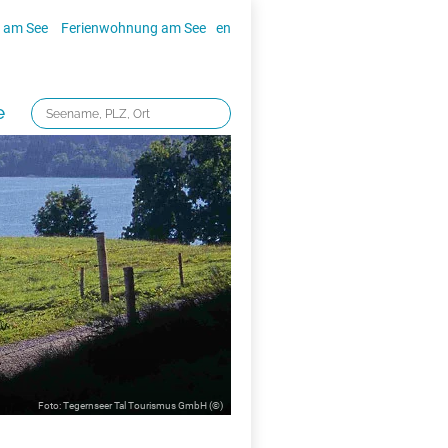
 am See
Ferienwohnung am See
en
e
Foto:
Tegernseer Tal Tourismus GmbH
(©)