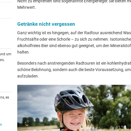
Nicht zu empfehlen sind sogenannte Energieriegel: Sie bieten 
Mehrwert.
Getränke nicht vergessen
Ganz wichtig ist es hingegen, auf der Radtour ausreichend Wa
Fruchtsäfte oder eine Schorle – zu sich zu nehmen. Isotonisch
alkoholfreies Bier sind ebenso gut geeignet, um den Mineralsto
halten.
rund um
rs.
Besonders nach anstrengenden Radtouren ist ein kohlenhydrat
schöne Belohnung, sondern auch die beste Voraussetzung, um d
aufzuladen.
ns, es
en