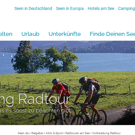
Seen in Deutschland
Seen in Europa
Hotels am See
Camping
lten
Urlaub
Unterkünfte
Finde Deinen Se
ng Radtour
s es sonst zu beachten gibt
Seen.de
»
Ratgeber
»
Aktiv & Sport
»
Radtouren am See
» Vorbereitung Radtour