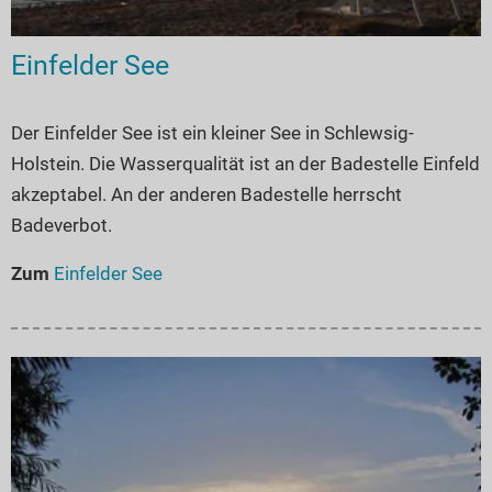
Seen in Europa
Glamping
Österreich
Einfelder See
Schweiz
Frankreich
Der Einfelder See ist ein kleiner See in Schlewsig-
Niederlande
Holstein. Die Wasserqualität ist an der Badestelle Einfeld
akzeptabel. An der anderen Badestelle herrscht
Schweden
Badeverbot.
Norwegen
Zum
Einfelder See
alle Länder…