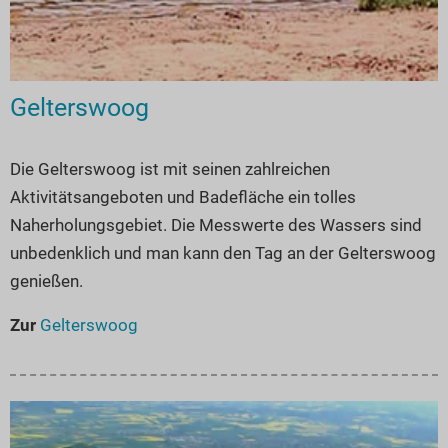
Seen in Europa
Glamping
Österreich
Schweiz
Gelterswoog
Frankreich
Niederlande
Die Gelterswoog ist mit seinen zahlreichen
Schweden
Aktivitätsangeboten und Badefläche ein tolles
Norwegen
Naherholungsgebiet. Die Messwerte des Wassers sind
alle Länder…
unbedenklich und man kann den Tag an der Gelterswoog
genießen.
Zur
Gelterswoog