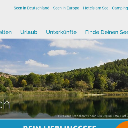
Seen in Deutschland
Seen in Europa
Hotels am See
Camping
lten
Urlaub
Unterkünfte
Finde Deinen Se
ch
Für diesen See haben wir noch kein Original-Foto. Hast