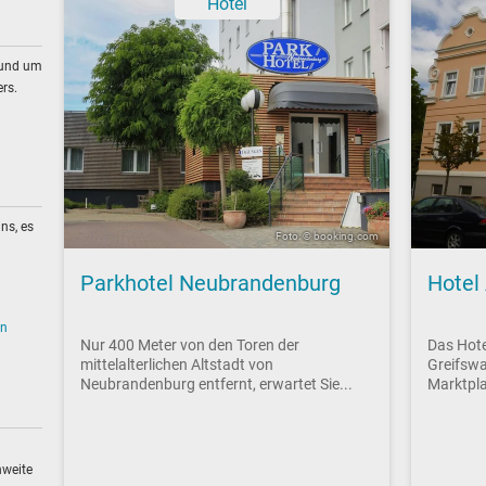
Hotel
rund um
rs.
ns, es
Foto: © booking.com
Parkhotel Neubrandenburg
Hotel
en
Nur 400 Meter von den Toren der
Das Hote
mittelalterlichen Altstadt von
Greifswa
Neubrandenburg entfernt, erwartet Sie...
Marktpla
hweite