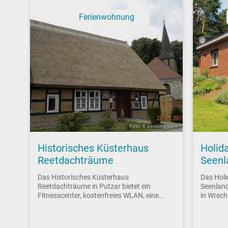
Ferienwohnung
Foto: © booking.com
Historisches Küsterhaus
Holid
Reetdachträume
Seenl
Das Historisches Küsterhaus
Das Hol
Reetdachträume in Putzar bietet ein
Seenland
Fitnesscenter, kostenfreies WLAN, eine...
in Wrech