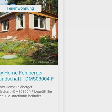
Ferienwohnung
Foto: © booking.com
ay Home Feldberger
andschaft - DMS03004-F
iday Home Feldberger
schaft - DMS03004-F begrüßt Sie
en. Die Unterkunft befindet...