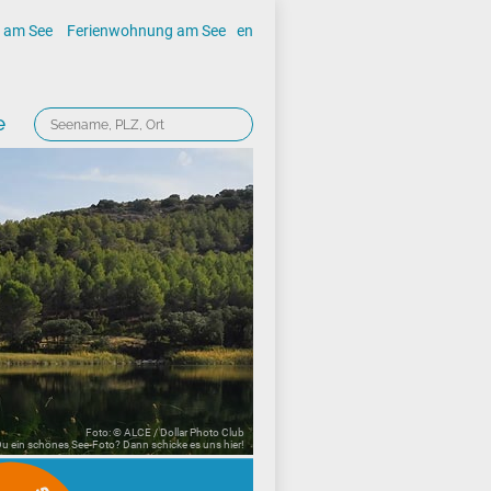
 am See
Ferienwohnung am See
en
e
Foto: © ALCE / Dollar Photo Club
 Du ein schönes See-Foto? Dann schicke es uns
hier!