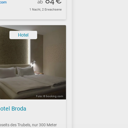
84
€
ab
1 Nacht, 2 Erwachsene
Hotel
Foto: © booking.com
otel Broda
seits des Trubels, nur 300 Meter