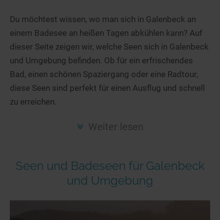
Hotels am See
Urlaub an der Küste
Radtouren am See
Finde Deinen See
Ferienwohnungen
Du möchtest wissen, wo man sich in Galenbeck an
Direkt am Wasser
Stand Up Paddeling
einem Badesee an heißen Tagen abkühlen kann? Auf
Seen in Deiner Nähe
Hausboote
Unterkünfte
Kitesurfen
dieser Seite zeigen wir, welche Seen sich in Galenbeck
Seen in Deutschland
Camping am See
Hotels am See
Kanu- & Kajaktouren
und Umgebung befinden. Ob für ein erfrischendes
Seen in Europa
Top-Hotels
Ferienwohnungen
Badeseen in Deutschland
Bad, einen schönen Spaziergang oder eine Radtour,
Strandbad-Verzeichnis
Top-Hotel Empfehlungen
diese Seen sind perfekt für einen Ausflug und schnell
Hausboote
Genuss pur
zu erreichen.
Überwachte Badestellen
Familienhotels
Camping
Wellness am See
Hunde am See
Bike-Hotels
Aktiv-Urlaub
Gourmet-Urlaub
Weiter lesen
Unsere See-Highlights
Wellness-Hotels
Kanu- & Kajak-Urlaub
Romantik Hotels
Deutschlands schönste Seen
Biohotels
Wanderurlaub
Seen und Badeseen für Galenbeck
Top Seen nach Bundesländern
Ausgefallenes
Bikeurlaub
und Umgebung
Top Seen nach Regionen
Häuser auf dem Wasser
Auszeit & Wellness
Deutschlands Lieblingsseen
Hundefreundliche Unterkünfte