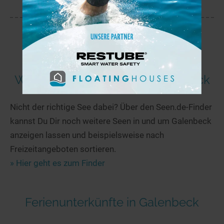
Weitere Seen in und um Galenbeck
Nicht der richtige See dabei? Über den Seen.de-Finder
kannst Du Dir noch weitere Seen in und um Galenbeck
anzeigen lassen und beispielsweise nach
Freizeitangeboten sortieren.
» Hier geht es zum Finder
Ferienunterkünfte in Galenbeck