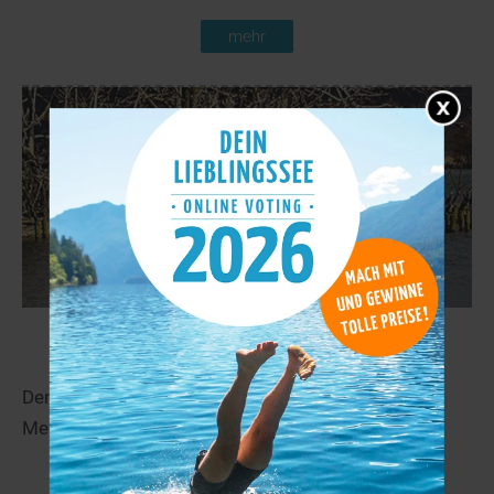
mehr
Lieps
40,4 km
Der Lieps liegt in der Nähe von Hohenzieritz in
Mecklenburg-Vorpommern.
mehr