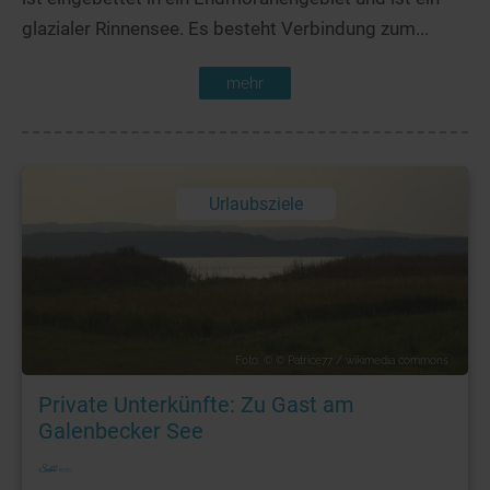
glazialer Rinnensee. Es besteht Verbindung zum...
mehr
Urlaubsziele
Foto: © © Patrice77 / wikimedia commons
Private Unterkünfte: Zu Gast am
Galenbecker See