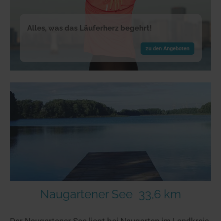
Alles, was das Läuferherz begehrt!
zu den Angeboten
Naugartener See
33,6 km
Der Naugartener See liegt bei Naugarten im Landkreis