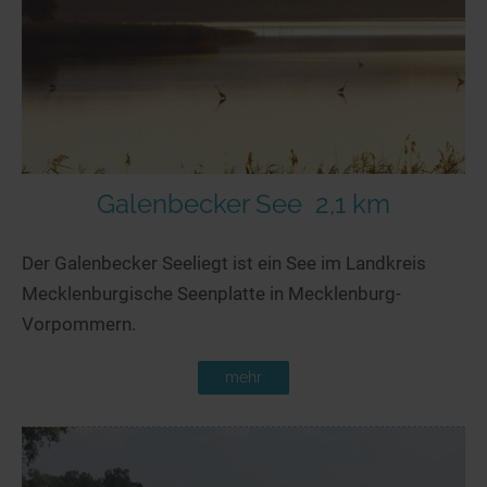
Seen in Europa
Glamping
Österreich
Schweiz
Frankreich
Niederlande
Schweden
Galenbecker See
2,1 km
Norwegen
Der Galenbecker Seeliegt ist ein See im Landkreis
alle Länder…
Mecklenburgische Seenplatte in Mecklenburg-
Vorpommern.
mehr