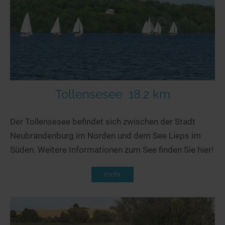
Seen in Europa
Glamping
Österreich
Schweiz
Frankreich
Niederlande
Schweden
Tollensesee
18,2 km
Norwegen
Der Tollensesee befindet sich zwischen der Stadt
alle Länder…
Neubrandenburg im Norden und dem See Lieps im
Süden. Weitere Informationen zum See finden Sie hier!
mehr