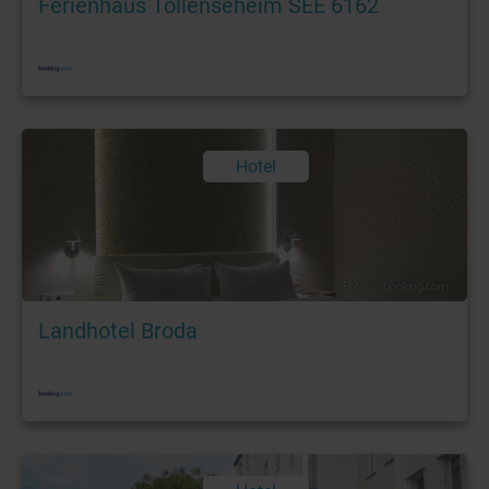
Ferienhaus Tollenseheim SEE 6162
Hotel
Foto: © booking.com
Landhotel Broda