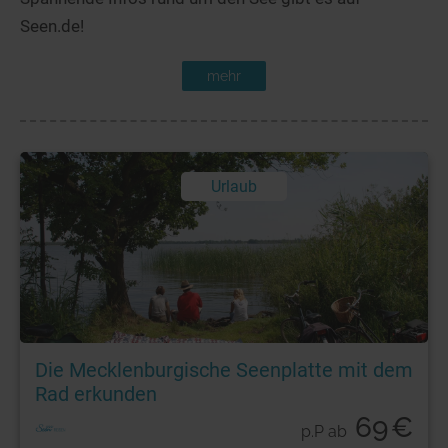
Seen.de!
mehr
Urlaub
Die Mecklenburgische Seenplatte mit dem
Rad erkunden
69
€
p.P ab