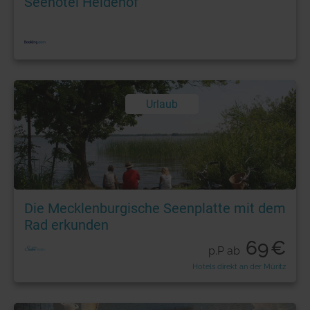
Seehotel Heidehof
Urlaub
Die Mecklenburgische Seenplatte mit dem
Rad erkunden
69
€
p.P ab
Hotels direkt an der Müritz