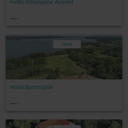
FeWo Erholsame Auszeit
Hotel
Foto: © booking.com
Hotel Bornmühle