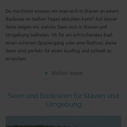
Hotels am See
Urlaub an der Küste
Radtouren am See
Finde Deinen See
Ferienwohnungen
Du möchtest wissen, wo man sich in Staven an einem
Direkt am Wasser
Stand Up Paddeling
Badesee an heißen Tagen abkühlen kann? Auf dieser
Seen in Deiner Nähe
Hausboote
Unterkünfte
Kitesurfen
Seite zeigen wir, welche Seen sich in Staven und
Seen in Deutschland
Camping am See
Hotels am See
Kanu- & Kajaktouren
Umgebung befinden. Ob für ein erfrischendes Bad,
Seen in Europa
Top-Hotels
Ferienwohnungen
Badeseen in Deutschland
einen schönen Spaziergang oder eine Radtour, diese
Strandbad-Verzeichnis
Top-Hotel Empfehlungen
Seen sind perfekt für einen Ausflug und schnell zu
Hausboote
Genuss pur
erreichen.
Überwachte Badestellen
Familienhotels
Camping
Wellness am See
Hunde am See
Bike-Hotels
Aktiv-Urlaub
Gourmet-Urlaub
Weiter lesen
Unsere See-Highlights
Wellness-Hotels
Kanu- & Kajak-Urlaub
Romantik Hotels
Deutschlands schönste Seen
Biohotels
Wanderurlaub
Seen und Badeseen für Staven und
Top Seen nach Bundesländern
Ausgefallenes
Bikeurlaub
Umgebung
Top Seen nach Regionen
Häuser auf dem Wasser
Auszeit & Wellness
Deutschlands Lieblingsseen
Hundefreundliche Unterkünfte