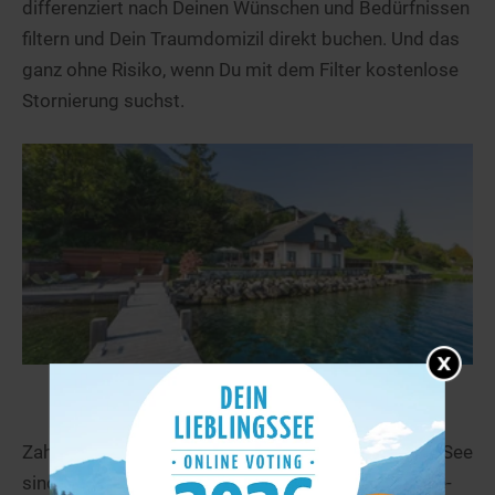
differenziert nach Deinen Wünschen und Bedürfnissen
filtern und Dein Traumdomizil direkt buchen. Und das
ganz ohne Risiko, wenn Du mit dem Filter kostenlose
Stornierung suchst.
Ferienwohnungen in Seenähe
Zahlreiche Ferienwohnungen und Ferienhäuser am See
sind eine günstige Alternative für den nächsten See-