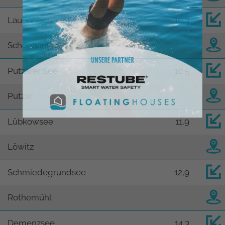
Lauenhagener See
10,3
Schönhausen
Putzarer See
10,5
Putzar
Lübkowsee
11,9
Löwitz
Schmiedegrundsee
12,9
Rothemühl
Demenzsee
14,3