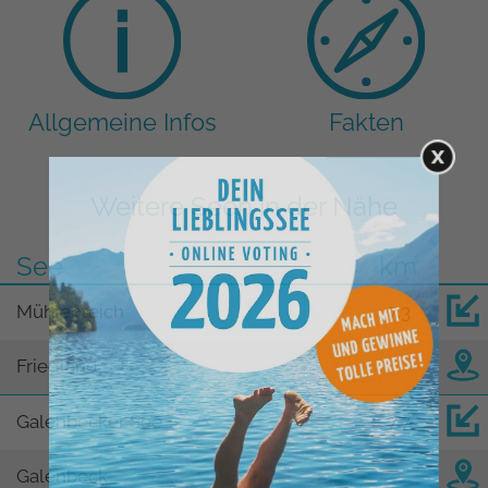
Allgemeine Infos
Fakten
Weitere Seen in der Nähe
See
km
Mühlenteich
7,3
Friedland
Galenbecker See
7,7
Galenbeck