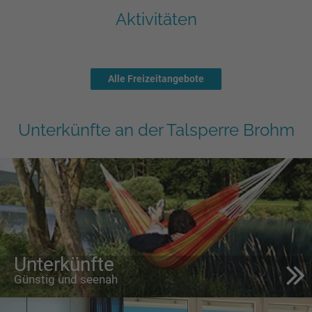
Seen in Europa
Glamping
Aktivitäten
Österreich
Schweiz
Frankreich
Alle Freizeitangebote
Niederlande
Schweden
Unterkünfte an der Talsperre Brohm
Norwegen
alle Länder…
Unterkünfte
Günstig und seenah