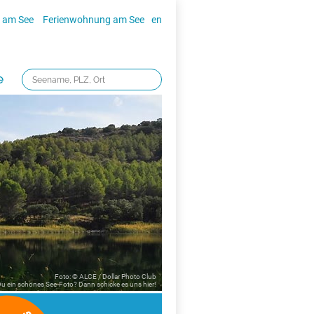
 am See
Ferienwohnung am See
en
e
Foto: © ALCE / Dollar Photo Club
 Du ein schönes See-Foto? Dann schicke es uns
hier!