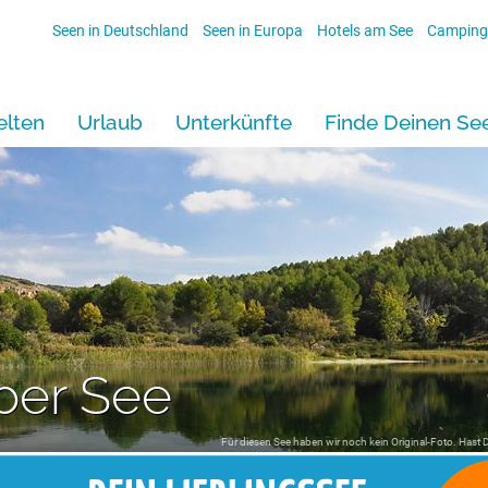
Seen in Deutschland
Seen in Europa
Hotels am See
Camping
lten
Urlaub
Unterkünfte
Finde Deinen Se
ber See
Für diesen See haben wir noch kein Original-Foto. Hast