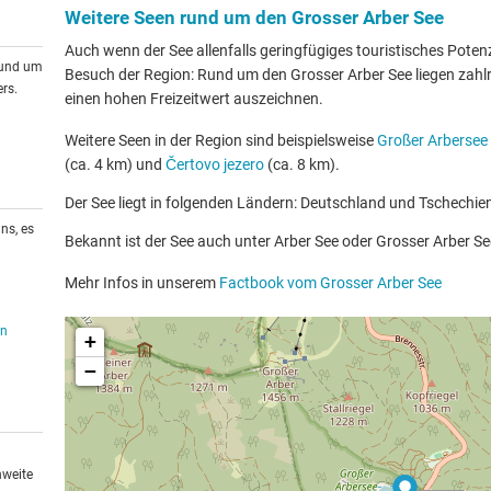
Weitere Seen rund um den Grosser Arber See
Auch wenn der See allenfalls geringfügiges touristisches Potenzia
rund um
Besuch der Region: Rund um den Grosser Arber See liegen zahlre
rs.
einen hohen Freizeitwert auszeichnen.
Weitere Seen in der Region sind beispielsweise
Großer Arbersee
(ca. 4 km) und
Čertovo jezero
(ca. 8 km).
Der See liegt in folgenden Ländern: Deutschland und Tschechie
ns, es
Bekannt ist der See auch unter Arber See oder Grosser Arber Se
Mehr Infos in unserem
Factbook vom Grosser Arber See
en
+
−
hweite