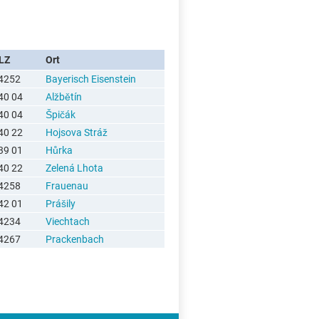
LZ
Ort
4252
Bayerisch Eisenstein
40 04
Alžbětín
40 04
Špičák
40 22
Hojsova Stráž
39 01
Hůrka
40 22
Zelená Lhota
4258
Frauenau
42 01
Prášily
4234
Viechtach
4267
Prackenbach