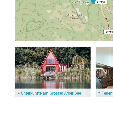
Unterkünfte am Grosser Arber See
Ferie
Dem Alltag entfliehen und ein paar entspannte Tage
Für einen l
genießen? Hier gibt es schöne Unterkünfte in der
Ferienwohn
Nähe vom Grosser Arber See!
Unterkunft