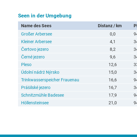
Seen in der Umgebung
Name des Sees
Distanz / km
P
Großer Arbersee
0,0
9
Kleiner Arbersee
4,1
3
Čertovo jezero
8,2
3
Černé jezero
9,6
3
Pleso
12,6
3
Údolní nádrž Nýrsko
15,0
3
Trinkwasserspeicher Frauenau
16,6
9
Prášilské jezero
16,7
3
Schnitzmühle Badesee
17,9
9
Höllensteinsee
21,0
9