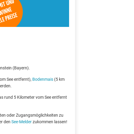
enstein (Bayern).
om See entfernt),
Bodenmais
(5 km
werden.
das rund 5 Kilometer vom See entfernt
boten oder Zugangsmöglichkeiten zu
er den
See-Melder
zukommen lassen!