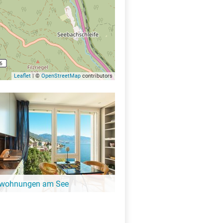
Leaflet
| ©
OpenStreetMap
contributors
nwohnungen am See
X
ängeren Aufenthalt ist eine
ung oder Ferienhaus die perfekte
. Finde Ferienwohnungen am Grosser