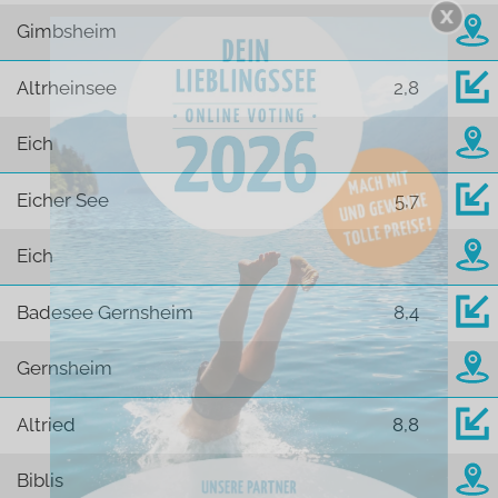
Gimbsheim
Altrheinsee
2,8
Eich
Eicher See
5,7
Eich
Badesee Gernsheim
8,4
Gernsheim
Altried
8,8
Biblis