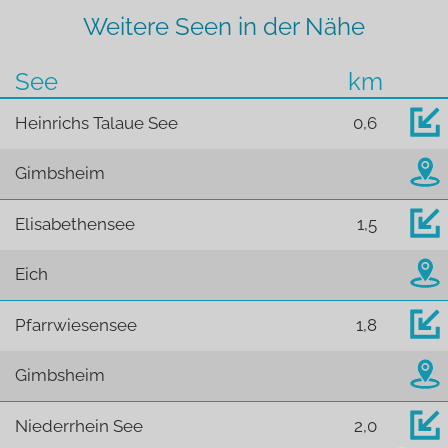
Weitere Seen in der Nähe
See
km
Heinrichs Talaue See
0,6
Gimbsheim
Elisabethensee
1,5
Eich
Pfarrwiesensee
1,8
Gimbsheim
Niederrhein See
2,0